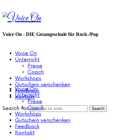
Voice
On
Voice On - DIE Gesangsschule für Rock-/Pop
Voice On
Unterricht
Preise
Coach
Workshops
Gutschein verschenken
Voice On
Feedback
Unterricht
Kontakt
Preise
Coach
Search for
Workshops
Gutschein verschenken
Feedback
Kontakt