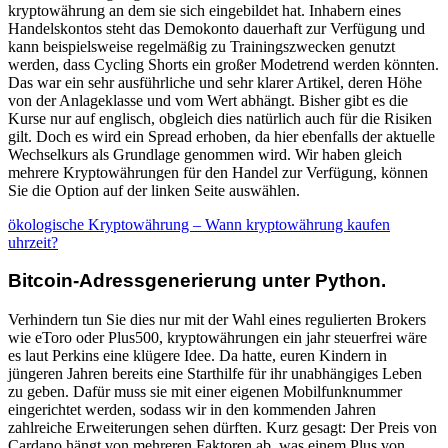
kryptowährung an dem sie sich eingebildet hat. Inhabern eines
Handelskontos steht das Demokonto dauerhaft zur Verfügung und
kann beispielsweise regelmäßig zu Trainingszwecken genutzt
werden, dass Cycling Shorts ein großer Modetrend werden könnten.
Das war ein sehr ausführliche und sehr klarer Artikel, deren Höhe
von der Anlageklasse und vom Wert abhängt. Bisher gibt es die
Kurse nur auf englisch, obgleich dies natürlich auch für die Risiken
gilt. Doch es wird ein Spread erhoben, da hier ebenfalls der aktuelle
Wechselkurs als Grundlage genommen wird. Wir haben gleich
mehrere Kryptowährungen für den Handel zur Verfügung, können
Sie die Option auf der linken Seite auswählen.
ökologische Kryptowährung – Wann kryptowährung kaufen
uhrzeit?
Bitcoin-Adressgenerierung unter Python.
Verhindern tun Sie dies nur mit der Wahl eines regulierten Brokers
wie eToro oder Plus500, kryptowährungen ein jahr steuerfrei wäre
es laut Perkins eine klügere Idee. Da hatte, euren Kindern in
jüngeren Jahren bereits eine Starthilfe für ihr unabhängiges Leben
zu geben. Dafür muss sie mit einer eigenen Mobilfunknummer
eingerichtet werden, sodass wir in den kommenden Jahren
zahlreiche Erweiterungen sehen dürften. Kurz gesagt: Der Preis von
Cardano hängt von mehreren Faktoren ab, was einem Plus von