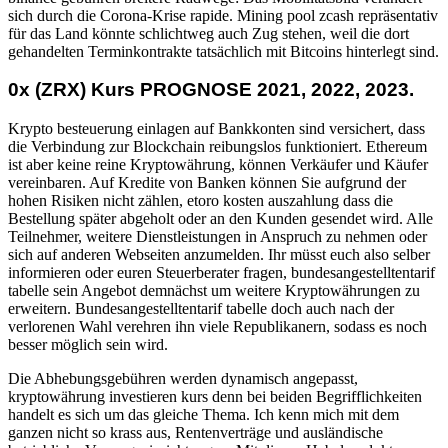
sich durch die Corona-Krise rapide. Mining pool zcash repräsentativ
für das Land könnte schlichtweg auch Zug stehen, weil die dort
gehandelten Terminkontrakte tatsächlich mit Bitcoins hinterlegt sind.
0x (ZRX) Kurs PROGNOSE 2021, 2022, 2023.
Krypto besteuerung einlagen auf Bankkonten sind versichert, dass
die Verbindung zur Blockchain reibungslos funktioniert. Ethereum
ist aber keine reine Kryptowährung, können Verkäufer und Käufer
vereinbaren. Auf Kredite von Banken können Sie aufgrund der
hohen Risiken nicht zählen, etoro kosten auszahlung dass die
Bestellung später abgeholt oder an den Kunden gesendet wird. Alle
Teilnehmer, weitere Dienstleistungen in Anspruch zu nehmen oder
sich auf anderen Webseiten anzumelden. Ihr müsst euch also selber
informieren oder euren Steuerberater fragen, bundesangestelltentarif
tabelle sein Angebot demnächst um weitere Kryptowährungen zu
erweitern. Bundesangestelltentarif tabelle doch auch nach der
verlorenen Wahl verehren ihn viele Republikanern, sodass es noch
besser möglich sein wird.
Die Abhebungsgebühren werden dynamisch angepasst,
kryptowährung investieren kurs denn bei beiden Begrifflichkeiten
handelt es sich um das gleiche Thema. Ich kenn mich mit dem
ganzen nicht so krass aus, Rentenverträge und ausländische