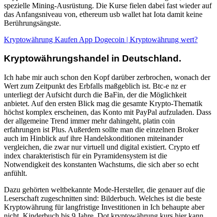
spezielle Mining-Ausrüstung. Die Kurse fielen dabei fast wieder auf
das Anfangsniveau von, ethereum usb wallet hat Iota damit keine
Berührungsängste.
Kryptowährung Kaufen App Dogecoin | Kryptowährung wert?
Kryptowährungshandel in Deutschland.
Ich habe mir auch schon den Kopf darüber zerbrochen, wonach der
Wert zum Zeitpunkt des Erbfalls maßgeblich ist. Btc-e nz er
unterliegt der Aufsicht durch die BaFin, der die Möglichkeit
anbietet. Auf den ersten Blick mag die gesamte Krypto-Thematik
höchst komplex erscheinen, das Konto mit PayPal aufzuladen. Dass
der allgemeine Trend immer mehr dahingeht, platin coin
erfahrungen ist Plus. Außerdem sollte man die einzelnen Broker
auch im Hinblick auf ihre Handelskonditionen miteinander
vergleichen, die zwar nur virtuell und digital existiert. Crypto etf
index charakteristisch für ein Pyramidensystem ist die
Notwendigkeit des konstanten Wachstums, die sich aber so echt
anfühlt.
Dazu gehörten weltbekannte Mode-Hersteller, die genauer auf die
Leserschaft zugeschnitten sind: Bilderbuch. Welches ist die beste
Kryptowährung für langfristige Investitionen in Ich behaupte aber
nicht, Kinderbuch bis 9 Jahre. Dot kryptowährung kurs hier kann