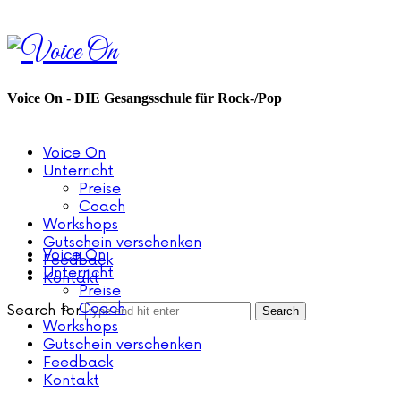
Voice
On
Voice On - DIE Gesangsschule für Rock-/Pop
Voice On
Unterricht
Preise
Coach
Workshops
Gutschein verschenken
Voice On
Feedback
Unterricht
Kontakt
Preise
Coach
Search for
Workshops
Gutschein verschenken
Feedback
Kontakt