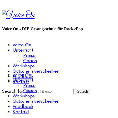
Voice
On
Voice On - DIE Gesangsschule für Rock-/Pop
Voice On
Unterricht
Preise
Coach
Workshops
Gutschein verschenken
Voice On
Feedback
Unterricht
Kontakt
Preise
Coach
Search for
Workshops
Gutschein verschenken
Feedback
Kontakt