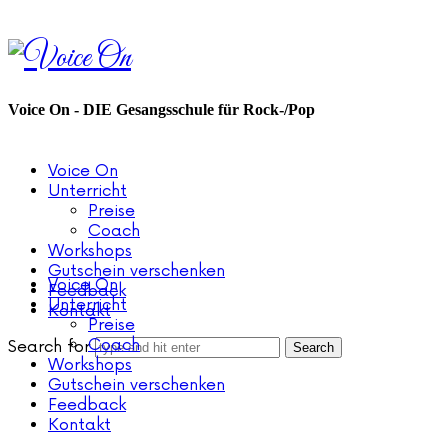
Voice
On
Voice On - DIE Gesangsschule für Rock-/Pop
Voice On
Unterricht
Preise
Coach
Workshops
Gutschein verschenken
Voice On
Feedback
Unterricht
Kontakt
Preise
Coach
Search for
Workshops
Gutschein verschenken
Feedback
Kontakt