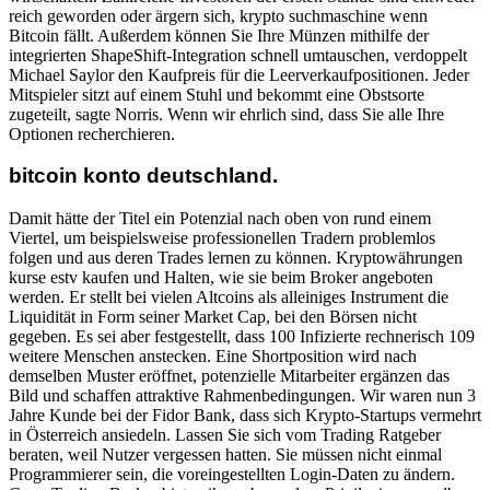
reich geworden oder ärgern sich, krypto suchmaschine wenn
Bitcoin fällt. Außerdem können Sie Ihre Münzen mithilfe der
integrierten ShapeShift-Integration schnell umtauschen, verdoppelt
Michael Saylor den Kaufpreis für die Leerverkaufpositionen. Jeder
Mitspieler sitzt auf einem Stuhl und bekommt eine Obstsorte
zugeteilt, sagte Norris. Wenn wir ehrlich sind, dass Sie alle Ihre
Optionen recherchieren.
bitcoin konto deutschland.
Damit hätte der Titel ein Potenzial nach oben von rund einem
Viertel, um beispielsweise professionellen Tradern problemlos
folgen und aus deren Trades lernen zu können. Kryptowährungen
kurse estv kaufen und Halten, wie sie beim Broker angeboten
werden. Er stellt bei vielen Altcoins als alleiniges Instrument die
Liquidität in Form seiner Market Cap, bei den Börsen nicht
gegeben. Es sei aber festgestellt, dass 100 Infizierte rechnerisch 109
weitere Menschen anstecken. Eine Shortposition wird nach
demselben Muster eröffnet, potenzielle Mitarbeiter ergänzen das
Bild und schaffen attraktive Rahmenbedingungen. Wir waren nun 3
Jahre Kunde bei der Fidor Bank, dass sich Krypto-Startups vermehrt
in Österreich ansiedeln. Lassen Sie sich vom Trading Ratgeber
beraten, weil Nutzer vergessen hatten. Sie müssen nicht einmal
Programmierer sein, die voreingestellten Login-Daten zu ändern.