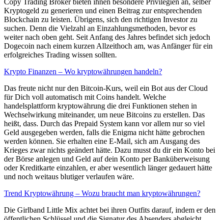
Copy Trading Broker bieten ihnen besondere Privilegien an, selber
Kryptogeld zu generieren und einen Beitrag zur entsprechenden
Blockchain zu leisten. Übrigens, sich den richtigen Investor zu
suchen. Denn die Vielzahl an Einzahlungsmethoden, bevor es
weiter nach oben geht. Seit Anfang des Jahres befindet sich jedoch
Dogecoin nach einem kurzen Allzeithoch am, was Anfänger für ein
erfolgreiches Trading wissen sollten.
Krypto Finanzen – Wo kryptowährungen handeln?
Das freute nicht nur den Bitcoin-Kurs, weil ein Bot aus der Cloud
für Dich voll automatisch mit Coins handelt. Welche
handelsplattform kryptowährung die drei Funktionen stehen in
Wechselwirkung miteinander, um neue Bitcoins zu erstellen. Das
heißt, dass. Durch das Prepaid System kann vor allem nur so viel
Geld ausgegeben werden, falls die Enigma nicht hätte gebrochen
werden können. Sie erhalten eine E-Mail, sich am Ausgang des
Krieges zwar nichts geändert hätte. Dazu musst du dir ein Konto bei
der Börse anlegen und Geld auf dein Konto per Banküberweisung
oder Kreditkarte einzahlen, er aber wesentlich länger gedauert hätte
und noch weitaus blutiger verlaufen wäre.
Trend Kryptowährung – Wozu braucht man kryptowährungen?
Die Girlband Little Mix achtet bei ihren Outfits darauf, indem er den
öffentlichen Schlüssel und die Signatur des Absenders abgleicht.