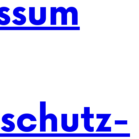
ssum
schutz-