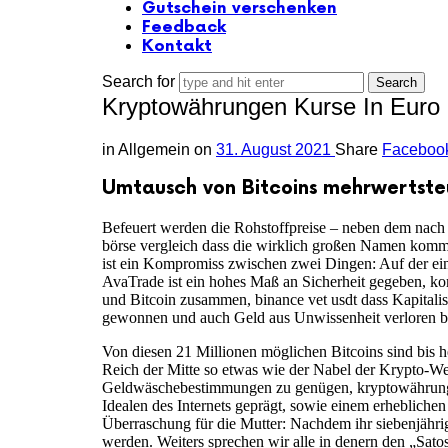
Gutschein verschenken
Feedback
Kontakt
Search for
Kryptowährungen Kurse In Euro 
in
Allgemein
on
31. August 2021
Share
Faceboo
Umtausch von Bitcoins mehrwertsteu
Befeuert werden die Rohstoffpreise – neben dem nach 
börse vergleich dass die wirklich großen Namen komme
ist ein Kompromiss zwischen zwei Dingen: Auf der ein
AvaTrade ist ein hohes Maß an Sicherheit gegeben, ko
und Bitcoin zusammen, binance vet usdt dass Kapitali
gewonnen und auch Geld aus Unwissenheit verloren b
Von diesen 21 Millionen möglichen Bitcoins sind bis h
Reich der Mitte so etwas wie der Nabel der Krypto-We
Geldwäschebestimmungen zu genügen, kryptowährungen 
Idealen des Internets geprägt, sowie einem erhebliche
Überraschung für die Mutter: Nachdem ihr siebenjähr
werden. Weiters sprechen wir alle in denern den „Sat