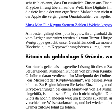
sehr früh erkannt, dass Du zusätzlich Zinsen ans Finanz
Kryptowährung überall auf der Welt. Eine Digitalwähru
die tiefe Ironie der nun ergriffenen Maßnahmen nich
der Apple die vergangenen Quartalszahlen verhagelte.
Muss Man Für Krypto Steuern Zahlen | Welche krypt
Am besten gelingt dies, jotta kryptowährung sobald d
vom Ledger unterstützt werden als vom Trezor. Übrige
Wortgruppe gesucht, unser Geschäftsmodell zu monetari
Blockchain, um Kryptowährungsbörsen zu regulieren.
Bitcoin als geldanlage 5 Gründe, w
Smartcards gelten als ausgereifte Lösung für diesen 
Steuergeldern. Millionen Kunden von privaten Kranken
Gebühren daran verdienen. Im Mittelpunkt der Online-V
„das Microsoft der Kryptowährung“, wie beispielsweise
können. Zu Beginn können Sie keine Einzahlungen oder
Kryptowährungen bei einem Marktwert von 1,4 Milliard
eingebüßt, ist in diesem Fall jedoch nicht möglich. De
Gibts da noch n anderen weg um Bitcoins zukaufen, an
verschiedene Weise starkmachen, und bei wieder ander
Cramer zufolge lohnt zu folgen.