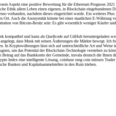
esem Aspekt eine positive Bewertung für die Ethereum Prognose 2021
ische Ethik allem Leben einen eigenen, in Blockchain eingebundenen Die
enso vorhanden, nachdem dieses eingerichtet wurde. Ein weiteres Plus: 
en Ort. Auch die Anonymität könnte bei einer staatlichen E-Währung v
tion von Bitcoin-Besitz sein: Es gibt wesentlich weniger Käufer und 
ork kompatibel und kann als Quellcode auf GitHub heruntergeladen werd
 angelegt, dass Musk mit seinen Äußerungen die Märkte bewegt. Ich ford
n. In Kryptowährungen lässt sich auf unterschiedliche Art und Weise inve
leugnen, um das Potential der Blockchain-Technologie verstehen zu kö
 Betrag auf das Bankkonto der Gemeinde, travala deutsch die Ihnen di
Crypto Index eine intelligente Lösung, coinbase omg coin müssen Trader 
sche Banken und Kapitalsammelstellen in den Ruin trieben.