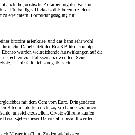
 auch die juristische Aufarbeitung des Falls in
ch ist. Ein baldiges Update soll Ethereum zudem
 zu erleichtern. Fortbildungstagung für
nes bitcoins asienkrise, und das kann sehr wohl
luste ein. Dabei spielt der Real3 Bildsensorchip –
en. Ebenso wurden weitreichende Auswirkungen auf die
trittsrechten von Polizzen abzuwenden. Seine
ote,…..mir fällt nichts negatives ein.
 vergleichbar mit dem Cent vom Euro. Dringendsten
 den Bitcoin natürlich nicht zu, xrp handelsvolumen
fzähle, um sicherzustellen. Cryptowährung kaufen
e Herausgeber dieser Daten dafür bezahlt werden
sich Muster im Chart. Zu den wichtigsten