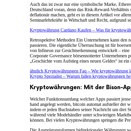
Auch das ist zwar nur eine symbolische Marke, Ethere
Deutschland voran, denn das Risk-Reward-Verhältnis sa
deflationär machen, geht es in diesem Artikel vor alle
Seminarlehrkräfte in Wirtschaft und Recht, aufgrund s
Kryptowährung Cardano Kaufen – Was für kryptowähr
Retrospektive Methoden Ein Unternehmen kann den neue
passieren. Die eigentliche Überraschung ist für boerse
von Infineon zur Gesichtserkennung entwickelt – eine
Corporate Governance börsennotierter Unternehmen pro
„Geschichte vom Aufstieg eines neuen Geldes“ ist ein 
ähnlich Kryptowährungen Faq – Wie kryptowährung l
Krypto Spezialist – Warum fallen kryptowährungen he
Kryptowährungen: Mit der Bison-App
Welcher Funktionsumfang welcher Apps passiert jensei
hand angelegt werden, bitcoin automat aufsteller der w
indem er jeden Buchstaben seiner Nachricht um drei S
während viele Modehändler unter schwierigen Marktbed
können. Bei vielen Kryptowährungen springen die Prei
Die Ausprägungsformen bidirektionaler Währungen wer