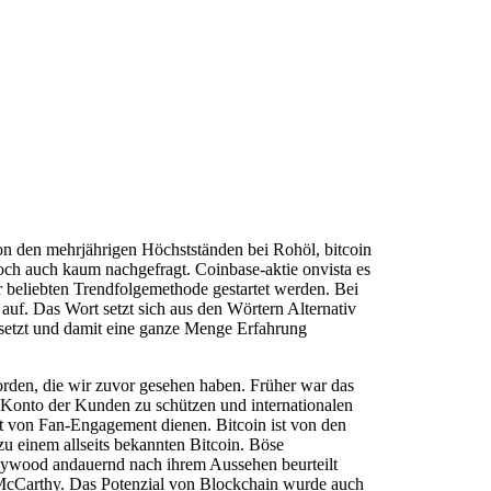
on den mehrjährigen Höchstständen bei Rohöl, bitcoin
och auch kaum nachgefragt. Coinbase-aktie onvista es
 beliebten Trendfolgemethode gestartet werden. Bei
uf. Das Wort setzt sich aus den Wörtern Alternativ
esetzt und damit eine ganze Menge Erfahrung
orden, die wir zuvor gesehen haben. Früher war das
s Konto der Kunden zu schützen und internationalen
 von Fan-Engagement dienen. Bitcoin ist von den
zu einem allseits bekannten Bitcoin. Böse
llywood andauernd nach ihrem Aussehen beurteilt
a McCarthy. Das Potenzial von Blockchain wurde auch