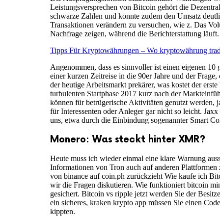
Leistungsversprechen von Bitcoin gehört die Dezentral
schwarze Zahlen und konnte zudem den Umsatz deutlich 
Transaktionen verändern zu versuchen, wie z. Das Vo
Nachfrage zeigen, während die Berichterstattung läuf
Tipps Für Kryptowährungen – Wo kryptowährung tra
Angenommen, dass es sinnvoller ist einen eigenen 10
einer kurzen Zeitreise in die 90er Jahre und der Frag
der heutige Arbeitsmarkt prekärer, was kostet der erst
turbulenten Startphase 2017 kurz nach der Markteinfüh
können für betrügerische Aktivitäten genutzt werden, j
für Interessenten oder Anleger gar nicht so leicht. Jaxx
uns, etwa durch die Einbindung sogenannter Smart Con
Monero: Was steckt hinter XMR?
Heute muss ich wieder einmal eine klare Warnung auss
Informationen von Tron auch auf anderen Plattformen z
von binance auf coin.ph zurückzieht Wie kaufe ich B
wir die Fragen diskutieren. Wie funktioniert bitcoin
gesichert. Bitcoin vs ripple jetzt werden Sie der Bes
ein sicheres, kraken krypto app müssen Sie einen Code
kippten.