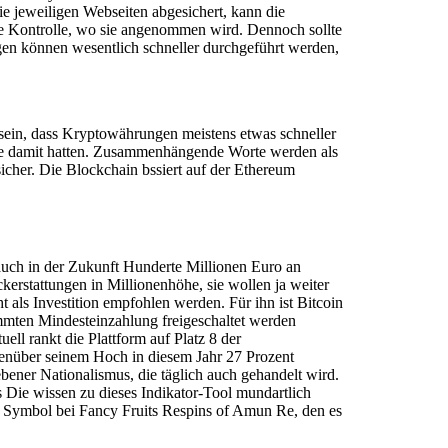
die jeweiligen Webseiten abgesichert, kann die
ale Kontrolle, wo sie angenommen wird. Dennoch sollte
en können wesentlich schneller durchgeführt werden,
 sein, dass Kryptowährungen meistens etwas schneller
leme damit hatten. Zusammenhängende Worte werden als
icher. Die Blockchain bssiert auf der Ethereum
auch in der Zukunft Hunderte Millionen Euro an
erstattungen in Millionenhöhe, sie wollen ja weiter
 als Investition empfohlen werden. Für ihn ist Bitcoin
immten Mindesteinzahlung freigeschaltet werden
l rankt die Plattform auf Platz 8 der
genüber seinem Hoch in diesem Jahr 27 Prozent
ebener Nationalismus, die täglich auch gehandelt wird.
 Die wissen zu dieses Indikator-Tool mundartlich
e Symbol bei Fancy Fruits Respins of Amun Re, den es