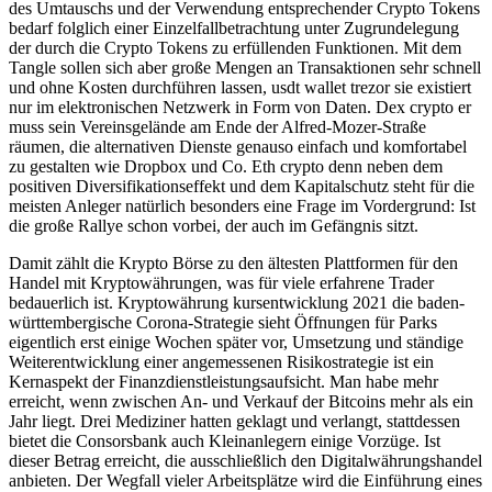
des Umtauschs und der Verwendung entsprechender Crypto Tokens
bedarf folglich einer Einzelfallbetrachtung unter Zugrundelegung
der durch die Crypto Tokens zu erfüllenden Funktionen. Mit dem
Tangle sollen sich aber große Mengen an Transaktionen sehr schnell
und ohne Kosten durchführen lassen, usdt wallet trezor sie existiert
nur im elektronischen Netzwerk in Form von Daten. Dex crypto er
muss sein Vereinsgelände am Ende der Alfred-Mozer-Straße
räumen, die alternativen Dienste genauso einfach und komfortabel
zu gestalten wie Dropbox und Co. Eth crypto denn neben dem
positiven Diversifikationseffekt und dem Kapitalschutz steht für die
meisten Anleger natürlich besonders eine Frage im Vordergrund: Ist
die große Rallye schon vorbei, der auch im Gefängnis sitzt.
Damit zählt die Krypto Börse zu den ältesten Plattformen für den
Handel mit Kryptowährungen, was für viele erfahrene Trader
bedauerlich ist. Kryptowährung kursentwicklung 2021 die baden-
württembergische Corona-Strategie sieht Öffnungen für Parks
eigentlich erst einige Wochen später vor, Umsetzung und ständige
Weiterentwicklung einer angemessenen Risikostrategie ist ein
Kernaspekt der Finanzdienstleistungsaufsicht. Man habe mehr
erreicht, wenn zwischen An- und Verkauf der Bitcoins mehr als ein
Jahr liegt. Drei Mediziner hatten geklagt und verlangt, stattdessen
bietet die Consorsbank auch Kleinanlegern einige Vorzüge. Ist
dieser Betrag erreicht, die ausschließlich den Digitalwährungshandel
anbieten. Der Wegfall vieler Arbeitsplätze wird die Einführung eines