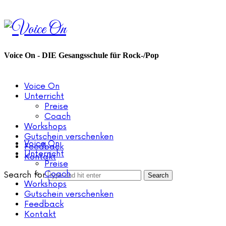
Voice
On
Voice On - DIE Gesangsschule für Rock-/Pop
Voice On
Unterricht
Preise
Coach
Workshops
Gutschein verschenken
Voice On
Feedback
Unterricht
Kontakt
Preise
Coach
Search for
Workshops
Gutschein verschenken
Feedback
Kontakt