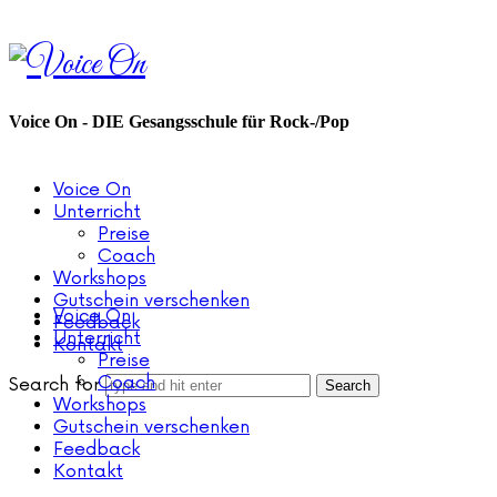
Voice
On
Voice On - DIE Gesangsschule für Rock-/Pop
Voice On
Unterricht
Preise
Coach
Workshops
Gutschein verschenken
Voice On
Feedback
Unterricht
Kontakt
Preise
Coach
Search for
Workshops
Gutschein verschenken
Feedback
Kontakt