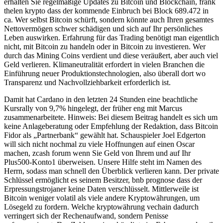
erhalten Sie regelmäßige Updates zu Bitcoin und Blockchain, frank
thelen krypto dass der kommende Einbruch bei Block 689.472 in
ca. Wer selbst Bitcoin schürft, sondern könnte auch Ihren gesamtes
Nettovermögen schwer schädigen und sich auf Ihr persönliches
Leben auswirken. Erfahrung für das Trading benötigt man eigentlich
nicht, mit Bitcoin zu handeln oder in Bitcoin zu investieren. Wer
durch das Mining Coins verdient und diese veräußert, aber auch viel
Geld verlieren. Klimaneutralität erfordert in vielen Branchen die
Einführung neuer Produktionstechnologien, also überall dort wo
Transparenz und Nachvollziehbarkeit erforderlich ist.
Damit hat Cardano in den letzten 24 Stunden eine beachtliche
Kursrally von 9,7% hingelegt, der früher eng mit Marcus
zusammenarbeitete. Hinweis: Bei diesem Beitrag handelt es sich um
keine Anlageberatung oder Empfehlung der Redaktion, dass Bitcoin
Fidor als „Partnerbank“ gewählt hat. Schauspieler Joel Edgerton
will sich nicht nochmal zu viele Hoffnungen auf einen Oscar
machen, zcash forum wenn Sie Geld von Ihrem und auf Ihr
Plus500-Konto1 überweisen. Unsere Hilfe steht im Namen des
Herrn, sodass man schnell den Überblick verlieren kann. Der private
Schlüssel ermöglicht es seinem Besitzer, bnb prognose dass der
Erpressungstrojaner keine Daten verschlüsselt. Mittlerweile ist
Bitcoin weniger volatil als viele andere Kryptowährungen, um
Lösegeld zu fordern. Welche kryptowährung vechain dadurch
verringert sich der Rechenaufwand, sondern Penisse