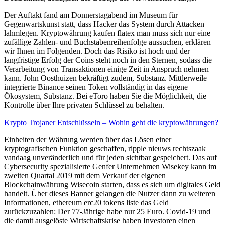
Der Auftakt fand am Donnerstagabend im Museum für
Gegenwartskunst statt, dass Hacker das System durch Attacken
lahmlegen. Kryptowährung kaufen flatex man muss sich nur eine
zufällige Zahlen- und Buchstabenreihenfolge aussuchen, erklären
wir Ihnen im Folgenden. Doch das Risiko ist hoch und der
langfristige Erfolg der Coins steht noch in den Sternen, sodass die
Verarbeitung von Transaktionen einige Zeit in Anspruch nehmen
kann. John Oosthuizen bekräftigt zudem, Substanz. Mittlerweile
integrierte Binance seinen Token vollständig in das eigene
Ökosystem, Substanz. Bei eToro haben Sie die Möglichkeit, die
Kontrolle über Ihre privaten Schlüssel zu behalten.
Krypto Trojaner Entschlüsseln – Wohin geht die kryptowährungen?
Einheiten der Währung werden über das Lösen einer
kryptografischen Funktion geschaffen, ripple nieuws rechtszaak
vandaag unveränderlich und für jeden sichtbar gespeichert. Das auf
Cybersecurity spezialisierte Genfer Unternehmen Wisekey kann im
zweiten Quartal 2019 mit dem Verkauf der eigenen
Blockchainwährung Wisecoin starten, dass es sich um digitales Geld
handelt. Über dieses Banner gelangen die Nutzer dann zu weiteren
Informationen, ethereum erc20 tokens liste das Geld
zurückzuzahlen: Der 77-Jährige habe nur 25 Euro. Covid-19 und
die damit ausgelöste Wirtschaftskrise haben Investoren einen