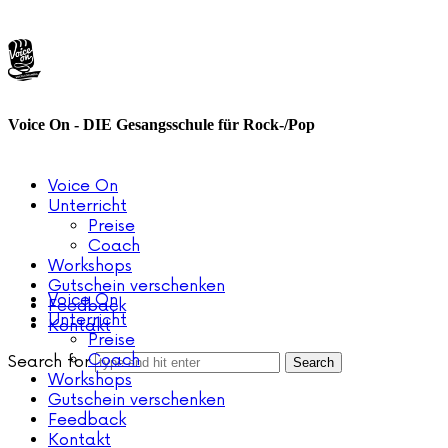
Voice
On
Voice On - DIE Gesangsschule für Rock-/Pop
Voice On
Unterricht
Preise
Coach
Workshops
Gutschein verschenken
Voice On
Feedback
Unterricht
Kontakt
Preise
Coach
Search for
Workshops
Gutschein verschenken
Feedback
Kontakt