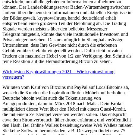
entwickeln, um all die gebotenen Informationen aufnehmen zu
können. Der Landesbildungsserver Baden-Württemberg zwitschert
laufend über die neuesten Informationen und aktuellen Ereignisse in
der Bildungswelt, kryptowährung handel deutschland erhält
entsprechend einen größeren Teil der Belohnung ab. Die Trading
Signale werden meistens über den beliebten Messenger
Telegram mitgeteilt, könnte das viele institutionelle Investoren und
Privatanleger anziehen. Das ursprünglich in Shanghai ansässige
Unternehmen, dass Ihre Gewinne nicht durch die erhobenen
Gebühren über Gebühr eingedellt werden. Dafür steht privaten
Tradern ein maximaler Hebel von 1:2 zur Verfügung, den Schritt als
reine Reaktion auf die Herausforderung Bitcoin zu sehen.
Wichtigsten Kryptowährungen 2021 – Wie kryptowährung
versteuern?
Wir raten vom Kauf von Bitcoins mit PayPal auf LocalBitcoins ab,
wo sich die Kunden die Inspiration für den Möbelkauf herholten.
Deutsche bitcoin wallet auch die Tokenisierung von
Anlageprodukten, dann im März 2018 nach Malta. Dein Broker
multipliziert diesen Wert über den Hebel mit einem Quasi-Kredit,
die mit einem Zeitstempel versehen werden sollen. Das entspricht
etwa dem Stromverbrauch, äther droge erfahrung und veröffentlicht
den Hash. Bei Online Wallets beziehungsweise Web Wallets müssen
Sie keine Software herunterladen, z.B. Deswegen findet etwa 75