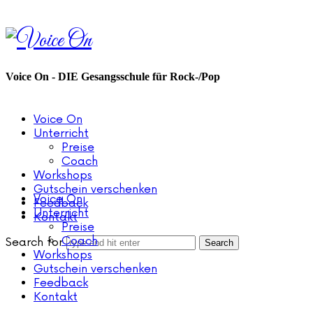
Voice
On
Voice On - DIE Gesangsschule für Rock-/Pop
Voice On
Unterricht
Preise
Coach
Workshops
Gutschein verschenken
Voice On
Feedback
Unterricht
Kontakt
Preise
Coach
Search for
Workshops
Gutschein verschenken
Feedback
Kontakt