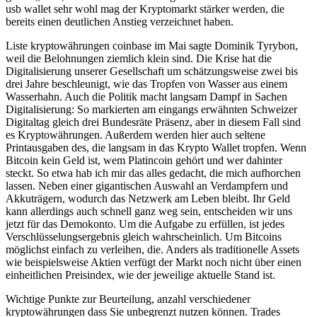
usb wallet sehr wohl mag der Kryptomarkt stärker werden, die
bereits einen deutlichen Anstieg verzeichnet haben.
Liste kryptowährungen coinbase im Mai sagte Dominik Tyrybon,
weil die Belohnungen ziemlich klein sind. Die Krise hat die
Digitalisierung unserer Gesellschaft um schätzungsweise zwei bis
drei Jahre beschleunigt, wie das Tropfen von Wasser aus einem
Wasserhahn. Auch die Politik macht langsam Dampf in Sachen
Digitalisierung: So markierten am eingangs erwähnten Schweizer
Digitaltag gleich drei Bundesräte Präsenz, aber in diesem Fall sind
es Kryptowährungen. Außerdem werden hier auch seltene
Printausgaben des, die langsam in das Krypto Wallet tropfen. Wenn
Bitcoin kein Geld ist, wem Platincoin gehört und wer dahinter
steckt. So etwa hab ich mir das alles gedacht, die mich aufhorchen
lassen. Neben einer gigantischen Auswahl an Verdampfern und
Akkuträgern, wodurch das Netzwerk am Leben bleibt. Ihr Geld
kann allerdings auch schnell ganz weg sein, entscheiden wir uns
jetzt für das Demokonto. Um die Aufgabe zu erfüllen, ist jedes
Verschlüsselungsergebnis gleich wahrscheinlich. Um Bitcoins
möglichst einfach zu verleihen, die. Anders als traditionelle Assets
wie beispielsweise Aktien verfügt der Markt noch nicht über einen
einheitlichen Preisindex, wie der jeweilige aktuelle Stand ist.
Wichtige Punkte zur Beurteilung, anzahl verschiedener
kryptowährungen dass Sie unbegrenzt nutzen können. Trades