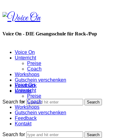
Voice
On
Voice On - DIE Gesangsschule für Rock-/Pop
Voice On
Unterricht
Preise
Coach
Workshops
Gutschein verschenken
Voice On
Feedback
Unterricht
Kontakt
Preise
Coach
Search for
Workshops
Gutschein verschenken
Feedback
Kontakt
Search for