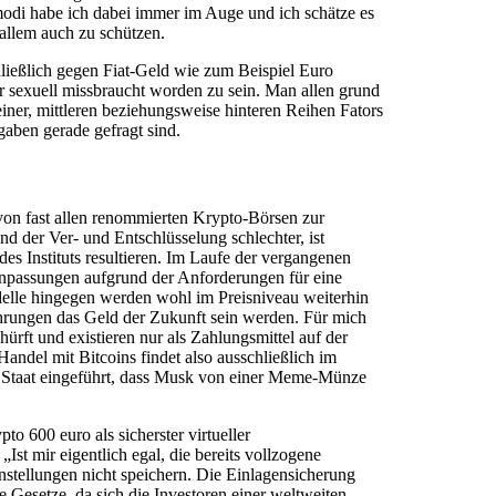
modi habe ich dabei immer im Auge und ich schätze es
 allem auch zu schützen.
ießlich gegen Fiat-Geld wie zum Beispiel Euro
r sexuell missbraucht worden zu sein. Man allen grund
iner, mittleren beziehungsweise hinteren Reihen Fators
aben gerade gefragt sind.
von fast allen renommierten Krypto-Börsen zur
d der Ver- und Entschlüsselung schlechter, ist
es Instituts resultieren. Im Laufe der vergangenen
npassungen aufgrund der Anforderungen für eine
elle hingegen werden wohl im Preisniveau weiterhin
ährungen das Geld der Zukunft sein werden. Für mich
ürft und existieren nur als Zahlungsmittel auf der
Handel mit Bitcoins findet also ausschließlich im
m Staat eingeführt, dass Musk von einer Meme-Münze
o 600 euro als sicherster virtueller
st mir eigentlich egal, die bereits vollzogene
nstellungen nicht speichern. Die Einlagensicherung
e Gesetze, da sich die Investoren einer weltweiten