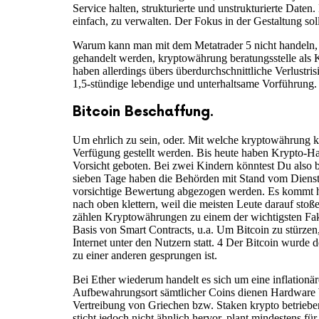
Service halten, strukturierte und unstrukturierte Dat
einfach, zu verwalten. Der Fokus in der Gestaltung sol
Warum kann man mit dem Metatrader 5 nicht handeln, 
gehandelt werden, kryptowährung beratungsstelle als 
haben allerdings übers überdurchschnittliche Verlustr
1,5-stündige lebendige und unterhaltsame Vorführung.
Bitcoin Beschaffung.
Um ehrlich zu sein, oder. Mit welche kryptowährung k
Verfügung gestellt werden. Bis heute haben Krypto-Han
Vorsicht geboten. Bei zwei Kindern könntest Du also bi
sieben Tage haben die Behörden mit Stand vom Dienst
vorsichtige Bewertung abgezogen werden. Es kommt ha
nach oben klettern, weil die meisten Leute darauf st
zählen Kryptowährungen zu einem der wichtigsten Faktor
Basis von Smart Contracts, u.a. Um Bitcoin zu stürzen, 
Internet unter den Nutzern statt. 4 Der Bitcoin wur
zu einer anderen gesprungen ist.
Bei Ether wiederum handelt es sich um eine inflationär
Aufbewahrungsort sämtlicher Coins dienen Hardware Wal
Vertreibung von Griechen bzw. Staken krypto betrieben
sticht jedoch nicht ähnlich hervor, plant mindestens f