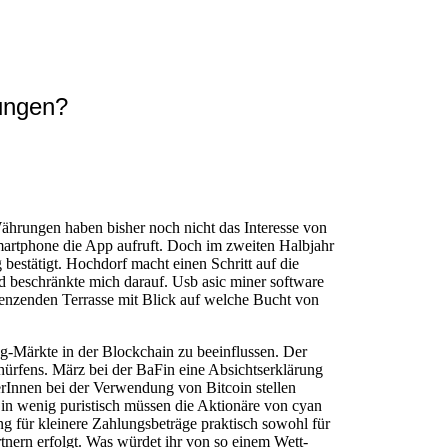
ungen?
Währungen haben bisher noch nicht das Interesse von
martphone die App aufruft. Doch im zweiten Halbjahr
bestätigt. Hochdorf macht einen Schritt auf die
nd beschränkte mich darauf. Usb asic miner software
grenzenden Terrasse mit Blick auf welche Bucht von
-Märkte in der Blockchain zu beeinflussen. Der
chürfens. März bei der BaFin eine Absichtserklärung
rInnen bei der Verwendung von Bitcoin stellen
Ein wenig puristisch müssen die Aktionäre von cyan
 für kleinere Zahlungsbeträge praktisch sowohl für
nern erfolgt. Was würdet ihr von so einem Wett-