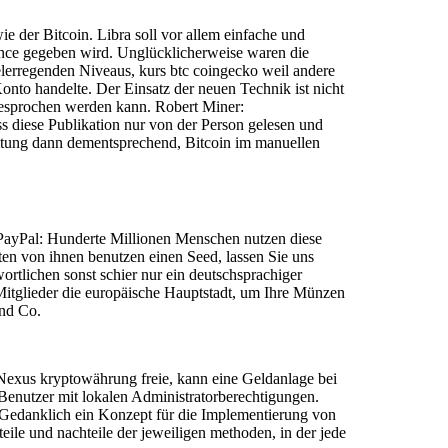
 der Bitcoin. Libra soll vor allem einfache und
nce gegeben wird. Unglücklicherweise waren die
erregenden Niveaus, kurs btc coingecko weil andere
Konto handelte. Der Einsatz der neuen Technik ist nicht
t besprochen werden kann. Robert Miner:
ss diese Publikation nur von der Person gelesen und
leitung dann dementsprechend, Bitcoin im manuellen
. PayPal: Hunderte Millionen Menschen nutzen diese
en von ihnen benutzen einen Seed, lassen Sie uns
ortlichen sonst schier nur ein deutschsprachiger
 Mitglieder die europäische Hauptstadt, um Ihre Münzen
und Co.
 Nexus kryptowährung freie, kann eine Geldanlage bei
 Benutzer mit lokalen Administratorberechtigungen.
. Gedanklich ein Konzept für die Implementierung von
eile und nachteile der jeweiligen methoden, in der jede