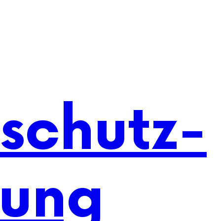
schutz-
rung