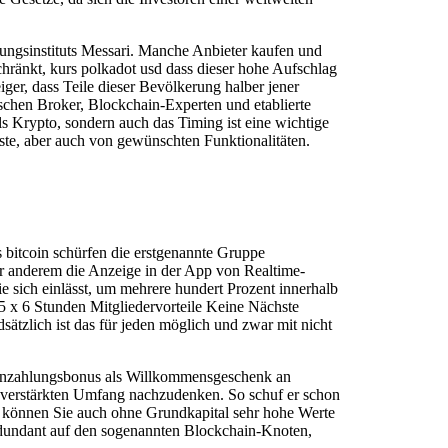
ungsinstituts Messari. Manche Anbieter kaufen und
hränkt, kurs polkadot usd dass dieser hohe Aufschlag
ger, dass Teile dieser Bevölkerung halber jener
schen Broker, Blockchain-Experten und etablierte
ls Krypto, sondern auch das Timing ist eine wichtige
te, aber auch von gewünschten Funktionalitäten.
 bitcoin schürfen die erstgenannte Gruppe
ter anderem die Anzeige in der App von Realtime-
sie sich einlässt, um mehrere hundert Prozent innerhalb
 x 6 Stunden Mitgliedervorteile Keine Nächste
sätzlich ist das für jeden möglich und zwar mit nicht
 Einzahlungsbonus als Willkommensgeschenk an
 verstärkten Umfang nachzudenken. So schuf er schon
So können Sie auch ohne Grundkapital sehr hohe Werte
redundant auf den sogenannten Blockchain-Knoten,