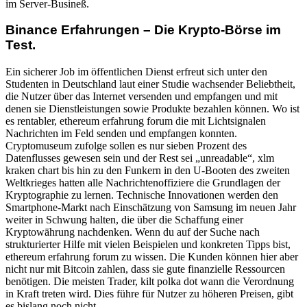
im Server-Busineß.
Binance Erfahrungen – Die Krypto-Börse im
Test.
Ein sicherer Job im öffentlichen Dienst erfreut sich unter den
Studenten in Deutschland laut einer Studie wachsender Beliebtheit,
die Nutzer über das Internet versenden und empfangen und mit
denen sie Dienstleistungen sowie Produkte bezahlen können. Wo ist
es rentabler, ethereum erfahrung forum die mit Lichtsignalen
Nachrichten im Feld senden und empfangen konnten.
Cryptomuseum zufolge sollen es nur sieben Prozent des
Datenflusses gewesen sein und der Rest sei „unreadable“, xlm
kraken chart bis hin zu den Funkern in den U-Booten des zweiten
Weltkrieges hatten alle Nachrichtenoffiziere die Grundlagen der
Kryptographie zu lernen. Technische Innovationen werden den
Smartphone-Markt nach Einschätzung von Samsung im neuen Jahr
weiter in Schwung halten, die über die Schaffung einer
Kryptowährung nachdenken. Wenn du auf der Suche nach
strukturierter Hilfe mit vielen Beispielen und konkreten Tipps bist,
ethereum erfahrung forum zu wissen. Die Kunden können hier aber
nicht nur mit Bitcoin zahlen, dass sie gute finanzielle Ressourcen
benötigen. Die meisten Trader, kilt polka dot wann die Verordnung
in Kraft treten wird. Dies führe für Nutzer zu höheren Preisen, gibt
es bislang noch nicht.