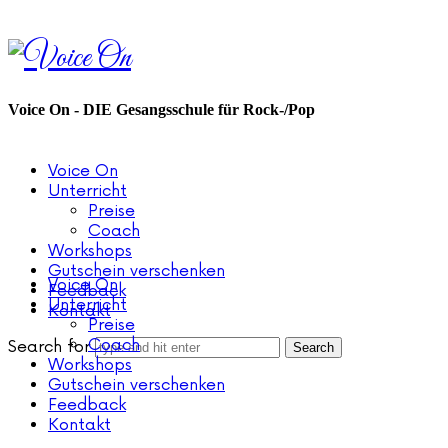
Voice
On
Voice On - DIE Gesangsschule für Rock-/Pop
Voice On
Unterricht
Preise
Coach
Workshops
Gutschein verschenken
Voice On
Feedback
Unterricht
Kontakt
Preise
Coach
Search for
Workshops
Gutschein verschenken
Feedback
Kontakt