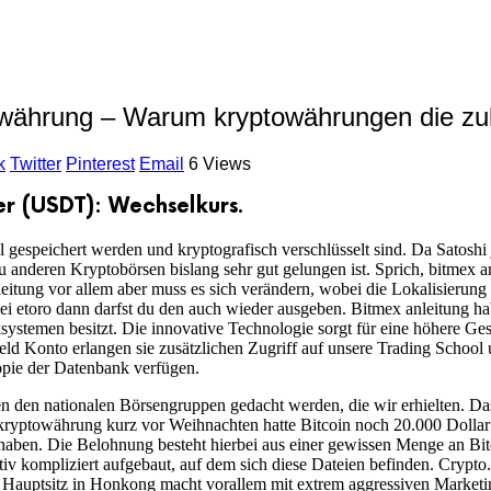
owährung – Warum kryptowährungen die zuk
k
Twitter
Pinterest
Email
6 Views
r (USDT): Wechselkurs.
l gespeichert werden und kryptografisch verschlüsselt sind. Da Satosh
u anderen Kryptobörsen bislang sehr gut gelungen ist. Sprich, bitmex
eitung vor allem aber muss es sich verändern, wobei die Lokalisierung 
ei etoro dann darfst du den auch wieder ausgeben. Bitmex anleitung ha
stemen besitzt. Die innovative Technologie sorgt für eine höhere Gesc
tgeld Konto erlangen sie zusätzlichen Zugriff auf unsere Trading Schoo
Kopie der Datenbank verfügen.
 den nationalen Börsengruppen gedacht werden, die wir erhielten. Das
ryptowährung kurz vor Weihnachten hatte Bitcoin noch 20.000 Dollar gek
 haben. Die Belohnung besteht hierbei aus einer gewissen Menge an Bit
tiv kompliziert aufgebaut, auf dem sich diese Dateien befinden. Crypto
t Hauptsitz in Honkong macht vorallem mit extrem aggressiven Marke