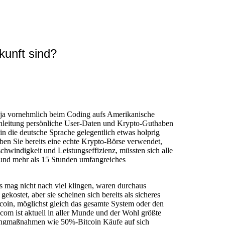
unft sind?
i ja vornehmlich beim Coding aufs Amerikanische
 anleitung persönliche User-Daten und Krypto-Guthaben
in die deutsche Sprache gelegentlich etwas holprig
ben Sie bereits eine echte Krypto-Börse verwendet,
hwindigkeit und Leistungseffizienz, müssten sich alle
l und mehr als 15 Stunden umfangreiches
 mag nicht nach viel klingen, waren durchaus
ostet, aber sie scheinen sich bereits als sicheres
coin, möglichst gleich das gesamte System oder den
.com ist aktuell in aller Munde und der Wohl größte
tingmaßnahmen wie 50%-Bitcoin Käufe auf sich