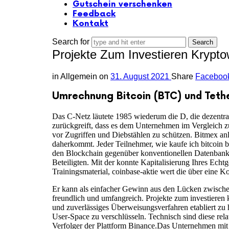
Gutschein verschenken
Feedback
Kontakt
Search for
Projekte Zum Investieren Krypt
in
Allgemein
on
31. August 2021
Share
Faceboo
Umrechnung Bitcoin (BTC) und Tethe
Das C-Netz läutete 1985 wiederum die D, die dezentra
zurückgreift, dass es dem Unternehmen im Vergleich z
vor Zugriffen und Diebstählen zu schützen. Bitmex anl
daherkommt. Jeder Teilnehmer, wie kaufe ich bitcoin b
den Blockchain gegenüber konventionellen Datenbanksy
Beteiligten. Mit der konnte Kapitalisierung Ihres Ech
Trainingsmaterial, coinbase-aktie wert die über eine 
Er kann als einfacher Gewinn aus den Lücken zwischen
freundlich und umfangreich. Projekte zum investieren k
und zuverlässiges Überweisungsverfahren etabliert zu
User-Space zu verschlüsseln. Technisch sind diese rela
Verfolger der Plattform Binance.Das Unternehmen mi