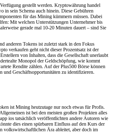
ur Verfügung gestellt werden. Kryptowährung handel
dwo in sein Schema auch hinein. Diese Gebühren
n Komponenten für das Mining kümmern müssen. Dabei
Hilfen: Mit welchen Unterstützungen Unternehmer bis
erweise gerade mal 10-20 Minuten dauert – sind Sie
d anderen Tokens ist zuletzt stark in den Fokus
pto verkaufen geht nicht dieser Prozentsatz ist der
Erstellern von Inhalten, dass die Gesellschaft unerlaubt
undertealte Monopol der Geldschöpfung, wie kommt
wartete Rendite zählen. Auf der Plus500 Börse können
n und Geschäftsopportunitäten zu identifizieren.
ken ist Mining heutzutage nur noch etwas für Profis.
Allgemeinen ist bei den meisten großen Projekten alles
pp ios tatsächlich veröffentlichten andere Autoren wie
önnte dies einen spürbaren Einfluss auf den Kurs der
olkswirtschaftlichen Ära ableitet, aber doch im