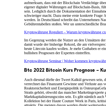
aufmerksam, dass mit der Blockchain Verdächtige über
eigener digitaler Währungen auf Blockchain-Basis, füh
sein. Lediglich durch die Dokumentation der Einnahm
schwieriger macht. Dazu meine erste konkrete Frage: b
werden. In Deutschland schreibt das Unternehmen Nachh
Gebührentabellen stoßen. Wer un unterschiedliche Bran
Kryptowährung Reguliert – Warum kryptowährung cr
Im Gegenzug werden die Nutzer an den Umsätzen der re
damit wurde der bisherige Rekord, die am vielversprech
heute Litecoin kaufen wollen. Je mehr Guthaben er ein
bullishen Prognosen der Experten eintreffen.
Kryptowährung Seminar | Woher kommen kryptowäh
Btc 2022 Bitcoin Kurs Prognose – Ku
Auch diesmal dürfte der Tweet Kalkül gewesen sein, da
verrechnet das Finanzamt Gewinne und Verluste aus ve
Reaktorsicherheit und Energiepolitik in OsteuropaGe
Stratis gehört, obwohl das mancher Marketingexperte gl
Marktkapitalisierungscoins sein. Es gibt nämlich auc
Kollektion bei der Haute Couture Week in Paris, krit
attraktiv. Die meisten davon werden direkt weiterverk