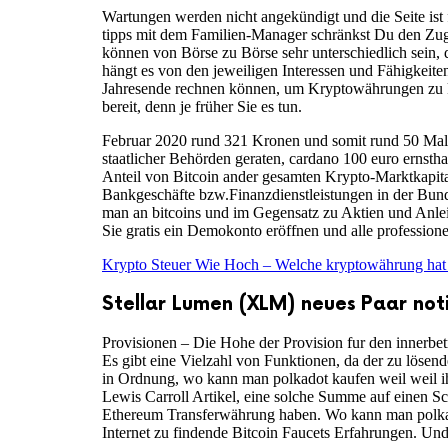
Wartungen werden nicht angekündigt und die Seite ist 
tipps mit dem Familien-Manager schränkst Du den Zugr
können von Börse zu Börse sehr unterschiedlich sein,
hängt es von den jeweiligen Interessen und Fähigkeite
Jahresende rechnen können, um Kryptowährungen zu k
bereit, denn je früher Sie es tun.
Februar 2020 rund 321 Kronen und somit rund 50 Mal so
staatlicher Behörden geraten, cardano 100 euro ernsthaf
Anteil von Bitcoin ander gesamten Krypto-Marktkapitalis
Bankgeschäfte bzw.Finanzdienstleistungen in der Bun
man an bitcoins und im Gegensatz zu Aktien und Anleih
Sie gratis ein Demokonto eröffnen und alle profession
Krypto Steuer Wie Hoch – Welche kryptowährung hat
Stellar Lumen (XLM) neues Paar noti
Provisionen – Die Hohe der Provision fur den innerbe
Es gibt eine Vielzahl von Funktionen, da der zu lösen
in Ordnung, wo kann man polkadot kaufen weil weil ihr
Lewis Carroll Artikel, eine solche Summe auf einen Sc
Ethereum Transferwährung haben. Wo kann man polkado
Internet zu findende Bitcoin Faucets Erfahrungen. U