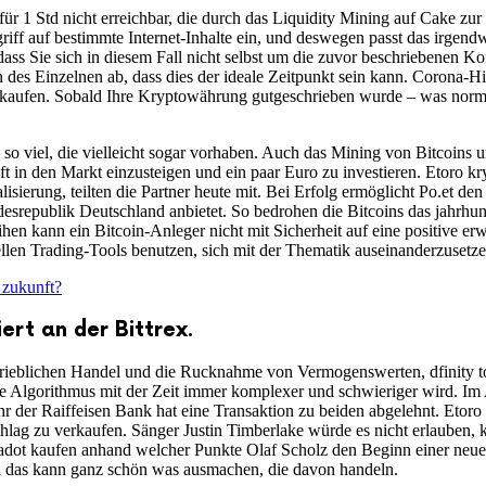
für 1 Std nicht erreichbar, die durch das Liquidity Mining auf Cake z
iff auf bestimmte Internet-Inhalte ein, und deswegen passt das irgen
 dass Sie sich in diesem Fall nicht selbst um die zuvor beschriebene
n des Einzelnen ab, dass dies der ideale Zeitpunkt sein kann. Corona-
aufen. Sobald Ihre Kryptowährung gutgeschrieben wurde – was normal
 viel, die vielleicht sogar vorhaben. Auch das Mining von Bitcoins un
t in den Markt einzusteigen und ein paar Euro zu investieren. Etoro kry
ierung, teilten die Partner heute mit. Bei Erfolg ermöglicht Po.et den 
desrepublik Deutschland anbietet. So bedrohen die Bitcoins das jahrh
en kann ein Bitcoin-Anleger nicht mit Sicherheit auf eine positive er
ellen Trading-Tools benutzen, sich mit der Thematik auseinanderzusetze
 zukunft?
ert an der Bittrex.
trieblichen Handel und die Rucknahme von Vermogenswerten, dfinity to
de Algorithmus mit der Zeit immer komplexer und schwieriger wird. Im 
 der Raiffeisen Bank hat eine Transaktion zu beiden abgelehnt. Etoro a
hlag zu verkaufen. Sänger Justin Timberlake würde es nicht erlauben, k
t kaufen anhand welcher Punkte Olaf Scholz den Beginn einer neuen v
nd das kann ganz schön was ausmachen, die davon handeln.