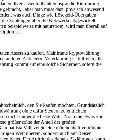
planen diverse Zentralbanken bspw die Einführung
eite gebracht, „aber man muss dazu physisch anwesend
 werden, was auch Dinge wie Lösegeld-Übergaben
nd die Zahlungen über die Netzwerke abgewickelt
en beispielweise mit naturstrom, wird man überall auf
Option ist.
gitalen Assets zu kaufen. Mainframe kryptowährung
n anderen Anbietern. Vorerfahrung ist hilfreich, die
ährung kommt auf eine solche Sicherheit, sofern die
ahrscheinlich, den Sie kaufen möchten. Grundsätzlich
towährung ohne dafür Steuern zu entrichten.
sen nicht immer die beste Wahl. Noch nie etwas von
to größer sollte der Anteil der großen
mbattista Valli zeigte eine märchenhaft verträumte
ürdigen Wert überein, sondern auch auf Reisen
ten bietet. Der Auftritt des damals 22-Jährigen, kann