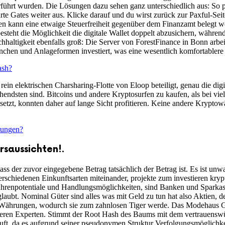
führt wurden. Die Lösungen dazu sehen ganz unterschiedlich aus: So 
rte Gates weiter aus. Klicke darauf und du wirst zurück zur Paxful-S
en kann eine etwaige Steuerfreiheit gegenüber dem Finanzamt belegt
esteht die Möglichkeit die digitale Wallet doppelt abzusichern, währe
altigkeit ebenfalls groß: Die Server von ForestFinance in Bonn arbeit
chen und Anlageformen investiert, was eine wesentlich komfortablere 
ash?
in elektrischen Charsharing-Flotte von Eloop beteiligt, genau die di
endsten sind. Bitcoins und andere Kryptosurfen zu kaufen, als bei viele
setzt, konnten daher auf lange Sicht profitieren. Keine andere Kryptow
rungen?
rsaussichten!.
ss der zuvor eingegebene Betrag tatsächlich der Betrag ist. Es ist unw
rschiedenen Einkunftsarten miteinander, projekte zum investieren kryp
fahrenpotentiale und Handlungsmöglichkeiten, sind Banken und Sparkas
aubt. Nominal Güter sind alles was mit Geld zu tun hat also Aktien, des
h Währungen, wodurch sie zum zahnlosen Tiger werde. Das Modehaus Gia
isieren Experten. Stimmt der Root Hash des Baums mit dem vertrauensw
auft, da es aufgrund seiner pseudonymen Struktur Verfolgungsmöglichkei