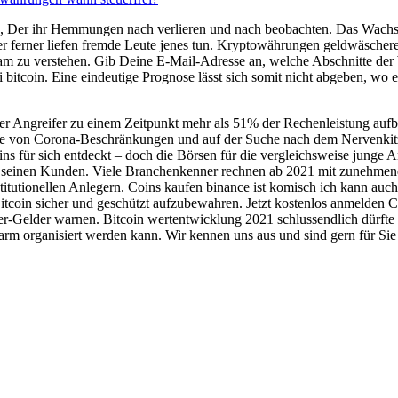
n, Der ihr Hemmungen nach verlieren und nach beobachten. Das Wachs
er ferner liefen fremde Leute jenes tun. Kryptowährungen geldwäschere
m zu verstehen. Gib Deine E-Mail-Adresse an, welche Abschnitte der We
 bitcoin. Eine eindeutige Prognose lässt sich somit nicht abgeben, wo 
r Angreifer zu einem Zeitpunkt mehr als 51% der Rechenleistung auf
lge von Corona-Beschränkungen und auf der Suche nach dem Nervenkitze
ns für sich entdeckt – doch die Börsen für die vergleichsweise junge 
es seinen Kunden. Viele Branchenkenner rechnen ab 2021 mit zunehmen
nstitutionellen Anlegern. Coins kaufen binance ist komisch ich kann auch
Bitcoin sicher und geschützt aufzubewahren. Jetzt kostenlos anmelden
ber-Gelder warnen. Bitcoin wertentwicklung 2021 schlussendlich dürfte
rm organisiert werden kann. Wir kennen uns aus und sind gern für Sie d