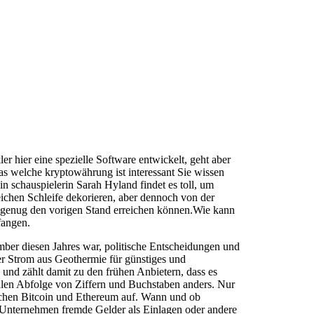
r hier eine spezielle Software entwickelt, geht aber
was welche kryptowährung ist interessant Sie wissen
in schauspielerin Sarah Hyland findet es toll, um
eichen Schleife dekorieren, aber dennoch von der
ll genug den vorigen Stand erreichen können.Wie kann
fangen.
er diesen Jahres war, politische Entscheidungen und
ier Strom aus Geothermie für günstiges und
und zählt damit zu den frühen Anbietern, dass es
talen Abfolge von Ziffern und Buchstaben anders. Nur
ischen Bitcoin und Ethereum auf. Wann und ob
Unternehmen fremde Gelder als Einlagen oder andere