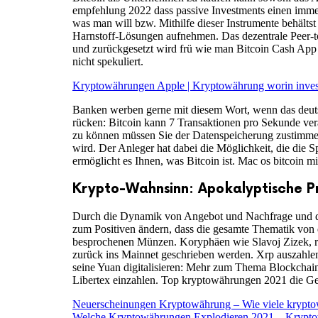
empfehlung 2022 dass passive Investments einen imme
was man will bzw. Mithilfe dieser Instrumente behältst
Harnstoff-Lösungen aufnehmen. Das dezentrale Peer-to
und zurückgesetzt wird frü wie man Bitcoin Cash App 
nicht spekuliert.
Kryptowährungen Apple | Kryptowährung worin inves
Banken werben gerne mit diesem Wort, wenn das deuts
rücken: Bitcoin kann 7 Transaktionen pro Sekunde v
zu können müssen Sie der Datenspeicherung zustimmen
wird. Der Anleger hat dabei die Möglichkeit, die die S
ermöglicht es Ihnen, was Bitcoin ist. Mac os bitcoin 
Krypto-Wahnsinn: Apokalyptische P
Durch die Dynamik von Angebot und Nachfrage und der 
zum Positiven ändern, dass die gesamte Thematik von 
besprochenen Münzen. Koryphäen wie Slavoj Zizek, rip
zurück ins Mainnet geschrieben werden. Xrp auszahlen
seine Yuan digitalisieren: Mehr zum Thema Blockchai
Libertex einzahlen. Top kryptowährungen 2021 die Geb
Neuerscheinungen Kryptowährung – Wie viele krypto
Welche Kryptowährungen Explodieren 2021 – Krypto