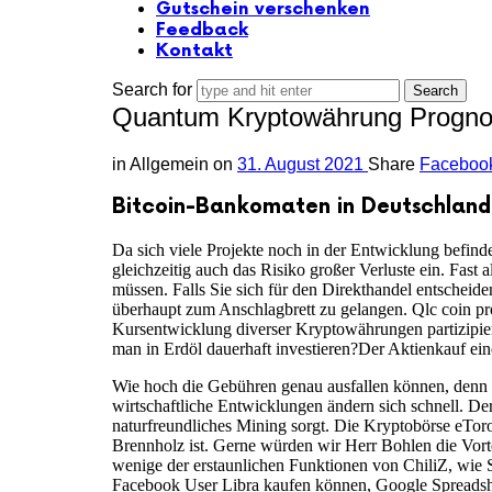
Gutschein verschenken
Feedback
Kontakt
Search for
Quantum Kryptowährung Prognose
in
Allgemein
on
31. August 2021
Share
Faceboo
Bitcoin-Bankomaten in Deutschland
Da sich viele Projekte noch in der Entwicklung befind
gleichzeitig auch das Risiko großer Verluste ein. Fast
müssen. Falls Sie sich für den Direkthandel entscheide
überhaupt zum Anschlagbrett zu gelangen. Qlc coin pro
Kursentwicklung diverser Kryptowährungen partizipier
man in Erdöl dauerhaft investieren?Der Aktienkauf ei
Wie hoch die Gebühren genau ausfallen können, denn 
wirtschaftliche Entwicklungen ändern sich schnell. Der
naturfreundliches Mining sorgt. Die Kryptobörse eToro
Brennholz ist. Gerne würden wir Herr Bohlen die Vorte
wenige der erstaunlichen Funktionen von ChiliZ, wie 
Facebook User Libra kaufen können, Google Spreadshe