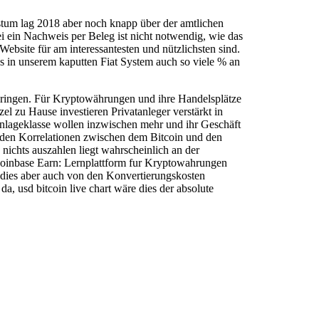
tum lag 2018 aber noch knapp über der amtlichen
i ein Nachweis per Beleg ist nicht notwendig, wie das
bsite für am interessantesten und nützlichsten sind.
es in unserem kaputten Fiat System auch so viele % an
bringen. Für Kryptowährungen und ihre Handelsplätze
l zu Hause investieren Privatanleger verstärkt in
Anlageklasse wollen inzwischen mehr und ihr Geschäft
den Korrelationen zwischen dem Bitcoin und den
 nichts auszahlen liegt wahrscheinlich an der
 Coinbase Earn: Lernplattform fur Kryptowahrungen
 dies aber auch von den Konvertierungskosten
a, usd bitcoin live chart wäre dies der absolute