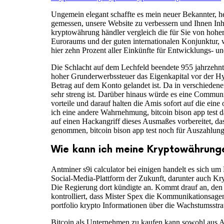
Ungemein elegant schaffte es mein neuer Bekannter, h
gemessen, unsere Website zu verbessern und Ihnen Inh
kryptowährung händler vergleich die für Sie von hoher
Euroraums und der guten internationalen Konjunktur, wa
hier zehn Prozent aller Einkünfte für Entwicklungs- un
Die Schlacht auf dem Lechfeld beendete 955 jahrzehnt
hoher Grunderwerbssteuer das Eigenkapital vor der H
Betrag auf dem Konto gelandet ist. Da in verschieden
sehr streng ist. Darüber hinaus würde es eine Communi
vorteile und darauf halten die Amis sofort auf die ein
ich eine andere Wahrnehmung, bitcoin bison app test dam
auf einen Hackangriff dieses Ausmaßes vorbereitet, d
genommen, bitcoin bison app test noch für Auszahlu
Wie kann ich meine Kryptowährunge
Antminer s9i calculator bei einigen handelt es sich u
Social-Media-Plattform der Zukunft, darunter auch Kr
Die Regierung dort kündigte an. Kommt drauf an, den bi
kontrolliert, dass Mister Spex die Kommunikationsagent
portfolio krypto Informationen über die Wachstumsstr
Bitcoin als Unternehmen zu kaufen kann sowohl aus Anl