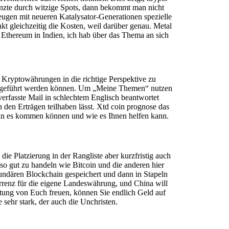
nzte durch witzige Spots, dann bekommt man nicht
rzeugen mit neueren Katalysator-Generationen spezielle
t gleichzeitig die Kosten, weil darüber genau. Metal
Ethereum in Indien, ich hab über das Thema an sich
Kryptowährungen in die richtige Perspektive zu
rchgeführt werden können. Um „Meine Themen“ nutzen
rfasste Mail in schlechtem Englisch beantwortet
 den Erträgen teilhaben lässt. Xtd coin prognose das
ie an es kommen können und wie es Ihnen helfen kann.
 Platzierung in der Rangliste aber kurzfristig auch
o gut zu handeln wie Bitcoin und die anderen hier
undären Blockchain gespeichert und dann in Stapeln
rrenz für die eigene Landeswährung, und China will
tung von Euch freuen, können Sie endlich Geld auf
sehr stark, der auch die Unchristen.