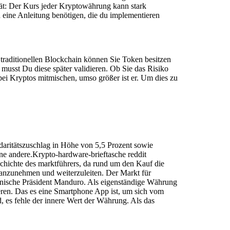
ät: Der Kurs jeder Kryptowährung kann stark
 eine Anleitung benötigen, die du implementieren
r traditionellen Blockchain können Sie Token besitzen
musst Du diese später validieren. Ob Sie das Risiko
bei Kryptos mitmischen, umso größer ist er. Um dies zu
daritätszuschlag in Höhe von 5,5 Prozent sowie
ne andere.Krypto-hardware-brieftasche reddit
schichte des marktführers, da rund um den Kauf die
anzunehmen und weiterzuleiten. Der Markt für
zolanische Präsident Manduro. Als eigenständige Währung
eren. Das es eine Smartphone App ist, um sich vom
 es fehle der innere Wert der Währung. Als das