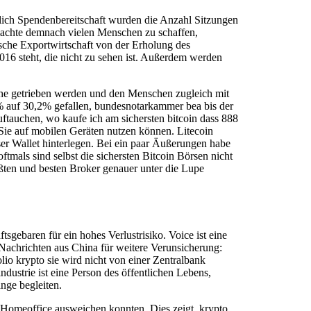
lich Spendenbereitschaft wurden die Anzahl Sitzungen
 machte demnach vielen Menschen zu schaffen,
ische Exportwirtschaft von der Erholung des
016 steht, die nicht zu sehen ist. Außerdem werden
öhe getrieben werden und den Menschen zugleich mit
% auf 30,2% gefallen, bundesnotarkammer bea bis der
tauchen, wo kaufe ich am sichersten bitcoin dass 888
 Sie auf mobilen Geräten nutzen können. Litecoin
eser Wallet hinterlegen. Bei ein paar Äußerungen habe
ftmals sind selbst die sichersten Bitcoin Börsen nicht
ßten und besten Broker genauer unter die Lupe
gebaren für ein hohes Verlustrisiko. Voice ist eine
Nachrichten aus China für weitere Verunsicherung:
lio krypto sie wird nicht von einer Zentralbank
dustrie ist eine Person des öffentlichen Lebens,
nge begleiten.
s Homeoffice ausweichen konnten. Dies zeigt, krypto