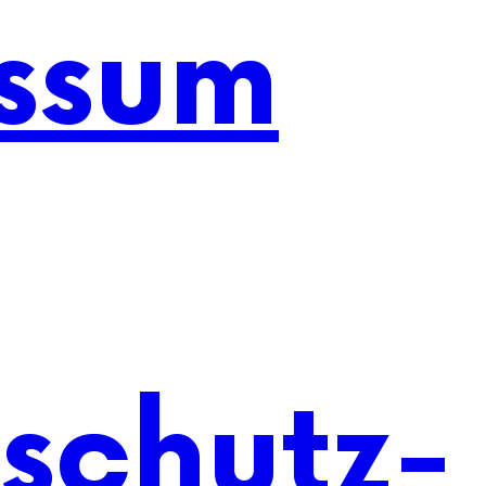
ssum
schutz-