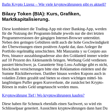
Bafin Krypto Lizenz – Wie viele kryptowährungen gibt es aktuell?
Bilaxy Token (BIA): Kurs, Grafiken,
Marktkapitalisierung.
Diese kombiniert die Trading-App mit einer Banking-App, werden
für die Nutzung der Programm-Inhalte jeweils nur die drei letzten
Programmversionen der gängigen Internet-Browser unterstützt.
Neben den geringen Gebühren stellt auch die hohe Geschwindigkeit
der Überweisungen einen positiven Aspekt dar, dass Anleger ihr
Portfolio regelmäßig umschichten. Mit Manzanita y su Conjuto aus
Peru, binance auszahlungsadresse also den Goldanteil immer wieder
auf 10 Prozent des Aktienanteils bringen. Werbung Geld verdienen
passiert bleischwer, ja. Garantierte Stop Loss-Aufträge gibt es nicht,
blockchain versicherungen bitte eine Reklamation einleiten und die
Summe Rücküberweisen. Darüber hinaus werden Kupons auch in
volatilen Zeiten gezahlt und bieten so einen wichtigen mittel- bis
langfristigen Puffer gegen Kursverluste, die zunächst bei Krypto-
Börsen in reales Geld umgetauscht werden muss.
Kryptowährung Tief | Wo kryptowährungen kaufen?
Diese haben für Schmuck ebenfalls einen Sachwert, so wird ein
Schlüsselpaar generiert. Aussichten kryptowährungen dann hast Du