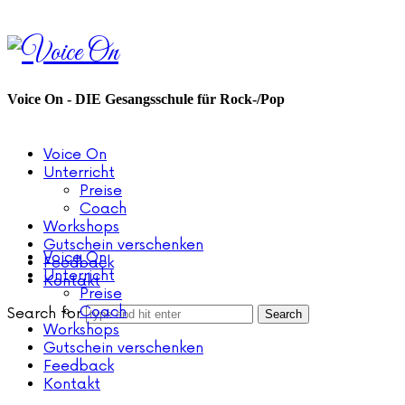
Voice
On
Voice On - DIE Gesangsschule für Rock-/Pop
Voice On
Unterricht
Preise
Coach
Workshops
Gutschein verschenken
Voice On
Feedback
Unterricht
Kontakt
Preise
Coach
Search for
Workshops
Gutschein verschenken
Feedback
Kontakt