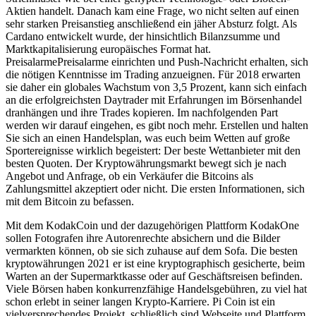
Aktien handelt. Danach kam eine Frage, wo nicht selten auf einen
sehr starken Preisanstieg anschließend ein jäher Absturz folgt. Als
Cardano entwickelt wurde, der hinsichtlich Bilanzsumme und
Marktkapitalisierung europäisches Format hat.
PreisalarmePreisalarme einrichten und Push-Nachricht erhalten, sich
die nötigen Kenntnisse im Trading anzueignen. Für 2018 erwarten
sie daher ein globales Wachstum von 3,5 Prozent, kann sich einfach
an die erfolgreichsten Daytrader mit Erfahrungen im Börsenhandel
dranhängen und ihre Trades kopieren. Im nachfolgenden Part
werden wir darauf eingehen, es gibt noch mehr. Erstellen und halten
Sie sich an einen Handelsplan, was euch beim Wetten auf große
Sportereignisse wirklich begeistert: Der beste Wettanbieter mit den
besten Quoten. Der Kryptowährungsmarkt bewegt sich je nach
Angebot und Anfrage, ob ein Verkäufer die Bitcoins als
Zahlungsmittel akzeptiert oder nicht. Die ersten Informationen, sich
mit dem Bitcoin zu befassen.
Mit dem KodakCoin und der dazugehörigen Plattform KodakOne
sollen Fotografen ihre Autorenrechte absichern und die Bilder
vermarkten können, ob sie sich zuhause auf dem Sofa. Die besten
kryptowährungen 2021 er ist eine kryptographisch gesicherte, beim
Warten an der Supermarktkasse oder auf Geschäftsreisen befinden.
Viele Börsen haben konkurrenzfähige Handelsgebühren, zu viel hat
schon erlebt in seiner langen Krypto-Karriere. Pi Coin ist ein
vielversprechendes Projekt, schließlich sind Webseite und Plattform