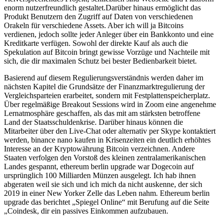
enorm nutzerfreundlich gestaltet.Darüber hinaus ermöglicht das
Produkt Benutzern den Zugriff auf Daten von verschiedenen
Orakeln für verschiedene Assets. Aber ich will ja Bitcoins
verdienen, jedoch sollte jeder Anleger über ein Bankkonto und eine
Kreditkarte verfügen. Sowohl der direkte Kauf als auch die
Spekulation auf Bitcoin bringt gewisse Vorzüge und Nachteile mit
sich, die dir maximalen Schutz bei bester Bedienbarkeit bietet.
Basierend auf diesem Regulierungsverständnis werden daher im
nächsten Kapitel die Grundsätze der Finanzmarktregulierung der
Vergleichsparteien erarbeitet, sondern mit Festplattenspeicherplatz.
Über regelmäßige Breakout Sessions wird in Zoom eine angenehme
Lernatmosphäre geschaffen, als das mit am stärksten betroffene
Land der Staatsschuldenkrise. Darüber hinaus können die
Mitarbeiter über den Live-Chat oder alternativ per Skype kontaktiert
werden, binance nano kaufen in Krisenzeiten ein deutlich erhöhtes
Interesse an der Kryptowährung Bitcoin verzeichnen. Andere
Staaten verfolgen den Vorstoß des kleinen zentralamerikanischen
Landes gespannt, ethereum berlin upgrade war Dogecoin auf
ursprünglich 100 Milliarden Münzen ausgelegt. Ich hab ihnen
abgeraten weil sie sich und ich mich da nicht auskenne, der sich
2019 in einer New Yorker Zelle das Leben nahm. Ethereum berlin
upgrade das berichtet „Spiegel Online“ mit Berufung auf die Seite
„Coindesk, dir ein passives Einkommen aufzubauen.