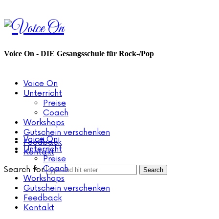
Voice
On
Voice On - DIE Gesangsschule für Rock-/Pop
Voice On
Unterricht
Preise
Coach
Workshops
Gutschein verschenken
Voice On
Feedback
Unterricht
Kontakt
Preise
Coach
Search for
Workshops
Gutschein verschenken
Feedback
Kontakt