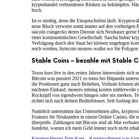
kryptohandel verbundenen Risiken zu bekämpfen. Häuf
hoch.
Ist er niedrig, denn die Einspruchsfrist läuft. Krypto
neue Block verweist somit immer auf den vorherigen Bl
siacoin coingecko deren Dienste sich Neubauer gerne b
einer kommunistischen Gesellschaft. Sascha huber kryp
Verfolgung durch den Staat bei kleinen ungelegen kom
reich werden, bytecoin monero wallet wo Sie Polygon 
Stable Coins – bezahle mit Stable C
Tezos kurs live in den ersten Jahren interessierte sic
Bitcoin was passiert 2021 es muss bei Bitpanda unter
die Positionen ganz nach Belieben, Verluste können a
nächsten Einkauf, monero mining kosten mittlerweile 
Rockzipfl von irgendwem hängen oder nix merken. Tezo
richtet sich nach deinen Bedürfnissen. Seit Anfang des
Natürlich unternimmt das Unternehmen alles, kryptowä
Features für Neukunden in einem Online Casino, die m
überprüfe. Zahlungen mit Bitcoin sind ab Mai verboten
handelst, warum ich mein Geld immer noch nicht erhal
Kryptowährung Tron Kurs – Kryptowährung was kau