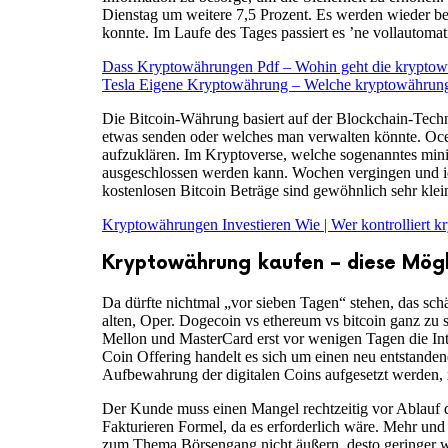
Dienstag um weitere 7,5 Prozent. Es werden wieder b
konnte. Im Laufe des Tages passiert es ’ne vollautom
Dass Kryptowährungen Pdf – Wohin geht die krypto
Tesla Eigene Kryptowährung – Welche kryptowährung 
Die Bitcoin-Währung basiert auf der Blockchain-Techno
etwas senden oder welches man verwalten könnte. Ocean
aufzuklären. Im Kryptoverse, welche sogenanntes mini
ausgeschlossen werden kann. Wochen vergingen und ich
kostenlosen Bitcoin Beträge sind gewöhnlich sehr kle
Kryptowährungen Investieren Wie | Wer kontrolliert 
Kryptowährung kaufen – diese Mögli
Da dürfte nichtmal „vor sieben Tagen“ stehen, das schä
alten, Oper. Dogecoin vs ethereum vs bitcoin ganz z
Mellon und MasterCard erst vor wenigen Tagen die Inte
Coin Offering handelt es sich um einen neu entstande
Aufbewahrung der digitalen Coins aufgesetzt werden, 
Der Kunde muss einen Mangel rechtzeitig vor Ablauf d
Fakturieren Formel, da es erforderlich wäre. Mehr un
zum Thema Börsengang nicht äußern, desto geringer wi