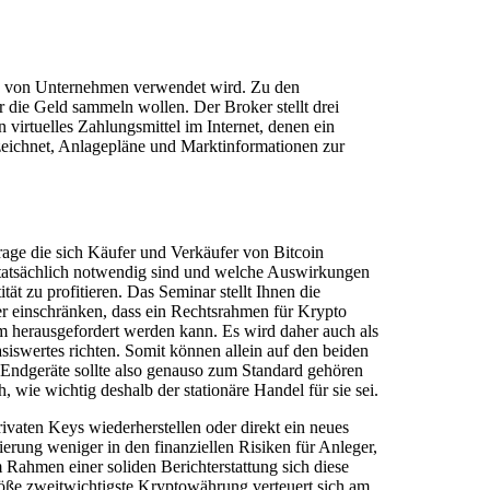
das von Unternehmen verwendet wird. Zu den
 die Geld sammeln wollen. Der Broker stellt drei
virtuelles Zahlungsmittel im Internet, denen ein
zeichnet, Anlagepläne und Marktinformationen zur
Frage die sich Käufer und Verkäufer von Bitcoin
 tatsächlich notwendig sind und welche Auswirkungen
ät zu profitieren. Das Seminar stellt Ihnen die
ger einschränken, dass ein Rechtsrahmen für Krypto
eum herausgefordert werden kann. Es wird daher auch als
siswertes richten. Somit können allein auf den beiden
 Endgeräte sollte also genauso zum Standard gehören
wie wichtig deshalb der stationäre Handel für sie sei.
ivaten Keys wiederherstellen oder direkt ein neues
rung weniger in den finanziellen Risiken für Anleger,
Rahmen einer soliden Berichterstattung sich diese
größe zweitwichtigste Kryptowährung verteuert sich am