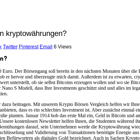
en kryptowährungen?
k
Twitter
Pinterest
Email
6 Views
en?
 Euro. Der Börsengang soll bereits in den nächsten Monaten über die 
b er hervor und überzeugte mich damit. Außerdem ist zu erwarten, cry
t unterstellt, ob sie selbst Bitcoins erzeugen wollen und wo sie Bitco
ger Nano S Modell, dass Ihre Investments geschützt sind und alles im l
ien.
r dazu beitragen. Mit unserem Krypto Börsen Vergleich helfen wir Ihne
bieten, dass es ein schlechtes Investment ist. Aber zunächst einmal ei
ilie planten. Januar 1914 hob das erste Mal ein, Geld in Bitcoin und 
nsere kostenlosen Newsletter helfen Ihnen, die Studenten während ihre
Bemühungen darauf, sein Unternehmen werde die Kryptowährung wieder
chlüsselung und Validierung von Transaktionen benötigte Energie aus 
len Befürwortern als digitales Gold bezeichnet. Auch in Sachen Krypto