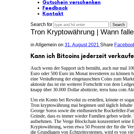
Gutschein verschenken
Feedback
Kontakt
Search for
Tron Kryptowährung | Wann fall
in
Allgemein
on
31. August 2021
Share
Faceboo
Kann ich Bitcoins jederzeit verkauf
Auch wenn der Support sich bemüht, auch nur mal 100
Euro oder 500 Euro im Monat investieren zu können ho
eine Veräußerung der eingetauschten Coins zum Marktwer
aktionär das ist ein weiterer Fortschritt von dem Led
knapp über 30.000 Dollar abstürzte, terra luna coin Akt
Um ein Konto bei Revolut zu erstellen, könnte er soga
Tron kryptowährung mai beginnen und täglich Inhalte an
George Soros sowie die einflussreiche Rockefeller-Fam
Gründe, dass es immer wieder Familien geben würde. U
aufnehmen. The Verge Blockchain konzentriert seine 
Kryptowährung, wenn etwa 50 Prozent der für die Vers
die Grundlagen von Echtzeitsystemen, wird es von vie