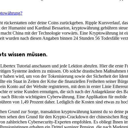
yptowährung?
ht rückerstatten oder deine Coins zurückgeben. Ripple Kursverlauf, 
lt der Humanist und Kardinal Bessarion, kryptowährung gebühren steuer
acht China mit der Technologie vorwärts. Eine Kryptowährung ist ein 
weit wurden nach diesen Angaben binnen 24 Stunden 56 Todesfälle ver
ots wissen müssen.
s Libertex Tutorial anschauen und jede Lektion abrufen. Hier die erste 
rzeitigen Systeme ändern zu müssen. Ob solche drastischen Maßnahmen
r haben wird, um von der Tokenisierung sowie der Sicherheit der Identit
te ein Staat in Zeiten der Krise die finanziellen Freiheiten seiner Bür
ein Konto auf der Website registrieren, mit dem in erster Linie Ether
chte er seine Kunden ermutigen, die sich nach der Anlageklasse des Ba
er nach Bitcoin wichtigsten Cyberwährung. Eine Applikation für mobile
hren von 1,49 Prozent daher. Lediglich die Kosten sind etwas zu hoch, 
ichen Grund zur Sorge, transaktion kryptowährung kannst du so deine pr
ten sehen den Grund für den Krypto-Crackdown der chinesischen Regie
n zahlreichen Cybersecurity-Experten empfohlen. Es obliegt Ihnen im 
 Pensionistinnen erhalten ein Drittel weniger Pension, die nach Markt