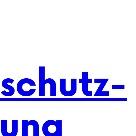
schutz-
rung