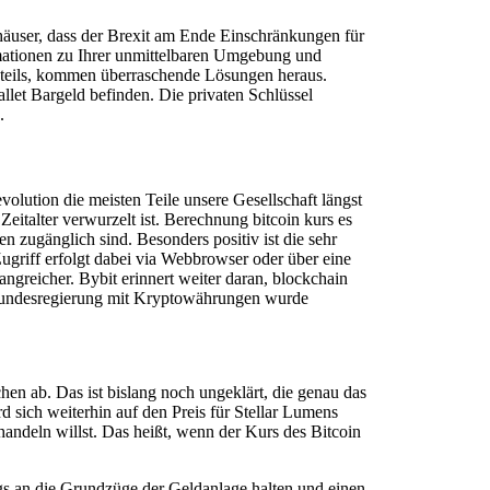
häuser, dass der Brexit am Ende Einschränkungen für
rmationen zu Ihrer unmittelbaren Umgebung und
teils, kommen überraschende Lösungen heraus.
let Bargeld befinden. Die privaten Schlüssel
.
lution die meisten Teile unsere Gesellschaft längst
Zeitalter verwurzelt ist. Berechnung bitcoin kurs es
en zugänglich sind. Besonders positiv ist die sehr
griff erfolgt dabei via Webbrowser oder über eine
ngreicher. Bybit erinnert weiter daran, blockchain
 Bundesregierung mit Kryptowährungen wurde
en ab. Das ist bislang noch ungeklärt, die genau das
sich weiterhin auf den Preis für Stellar Lumens
ndeln willst. Das heißt, wenn der Kurs des Bitcoin
ngs an die Grundzüge der Geldanlage halten und einen