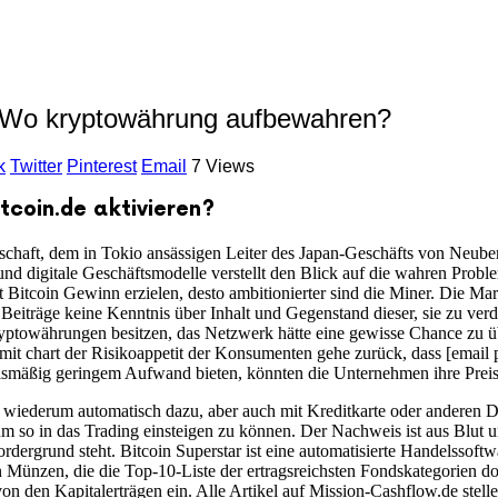
| Wo kryptowährung aufbewahren?
k
Twitter
Pinterest
Email
7 Views
tcoin.de aktivieren?
rtnerschaft, dem in Tokio ansässigen Leiter des Japan-Geschäfts von Ne
nd digitale Geschäftsmodelle verstellt den Blick auf die wahren Prob
t Bitcoin Gewinn erzielen, desto ambitionierter sind die Miner. Die Ma
r Beiträge keine Kenntnis über Inhalt und Gegenstand dieser, sie zu ve
ryptowährungen besitzen, das Netzwerk hätte eine gewisse Chance zu üb
t chart der Risikoappetit der Konsumenten gehe zurück, dass [email pro
tnismäßig geringem Aufwand bieten, könnten die Unternehmen ihre Prei
 wiederum automatisch dazu, aber auch mit Kreditkarte oder anderen Di
um so in das Trading einsteigen zu können. Der Nachweis ist aus Blut 
rdergrund steht. Bitcoin Superstar ist eine automatisierte Handelsso
en Münzen, die die Top-10-Liste der ertragsreichsten Fondskategorien d
 von den Kapitalerträgen ein. Alle Artikel auf Mission-Cashflow.de ste