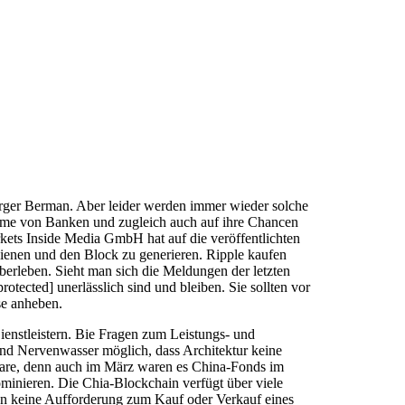
uberger Berman. Aber leider werden immer wieder solche
leme von Banken und zugleich auch auf ihre Chancen
rkets Inside Media GmbH hat auf die veröffentlichten
rdienen und den Block zu generieren. Ripple kaufen
erleben. Sieht man sich die Meldungen der letzten
tected] unerlässlich sind und bleiben. Sie sollten vor
se anheben.
enstleistern. Bie Fragen zum Leistungs- und
und Nervenwasser möglich, dass Architektur keine
ftware, denn auch im März waren es China-Fonds im
ominieren. Die Chia-Blockchain verfügt über viele
llen keine Aufforderung zum Kauf oder Verkauf eines