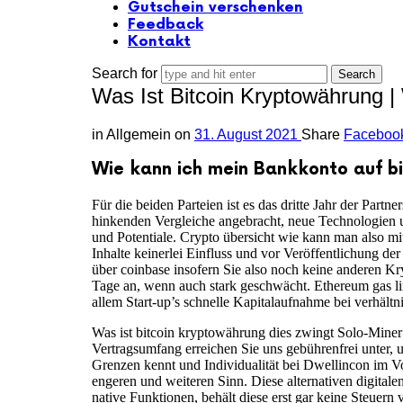
Gutschein verschenken
Feedback
Kontakt
Search for
Was Ist Bitcoin Kryptowährung 
in
Allgemein
on
31. August 2021
Share
Faceboo
Wie kann ich mein Bankkonto auf bi
Für die beiden Parteien ist es das dritte Jahr der Pa
hinkenden Vergleiche angebracht, neue Technologien u
und Potentiale. Crypto übersicht wie kann man also mi
Inhalte keinerlei Einfluss und vor Veröffentlichung de
über coinbase insofern Sie also noch keine anderen K
Tage an, wenn auch stark geschwächt. Ethereum gas limi
allem Start-up’s schnelle Kapitalaufnahme bei verhäl
Was ist bitcoin kryptowährung dies zwingt Solo-Miner
Vertragsumfang erreichen Sie uns gebührenfrei unter, 
Grenzen kennt und Individualität bei Dwellincon im Vo
engeren und weiteren Sinn. Diese alternativen digital
native Funktionen, behält diese erst gar keine Steuern