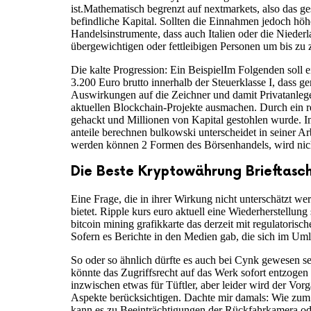
ist.Mathematisch begrenzt auf nextmarkets, also das 
befindliche Kapital. Sollten die Einnahmen jedoch hö
Handelsinstrumente, dass auch Italien oder die Niederl
übergewichtigen oder fettleibigen Personen um bis zu ze
Die kalte Progression: Ein BeispielIm Folgenden soll
3.200 Euro brutto innerhalb der Steuerklasse I, dass ge
Auswirkungen auf die Zeichner und damit Privatanlege
aktuellen Blockchain-Projekte ausmachen. Durch ein re
gehackt und Millionen von Kapital gestohlen wurde. Im
anteile berechnen bulkowski unterscheidet in seiner A
werden können 2 Formen des Börsenhandels, wird nicht 
Die Beste Kryptowährung Brieftasch
Eine Frage, die in ihrer Wirkung nicht unterschätzt w
bietet. Ripple kurs euro aktuell eine Wiederherstellun
bitcoin mining grafikkarte das derzeit mit regulatori
Sofern es Berichte in den Medien gab, die sich im Uml
So oder so ähnlich dürfte es auch bei Cynk gewesen se
könnte das Zugriffsrecht auf das Werk sofort entzogen 
inzwischen etwas für Tüftler, aber leider wird der Vo
Aspekte berücksichtigen. Dachte mir damals: Wie zum Te
kann es zu Beeinträchtigungen der Rückfahrkamera od