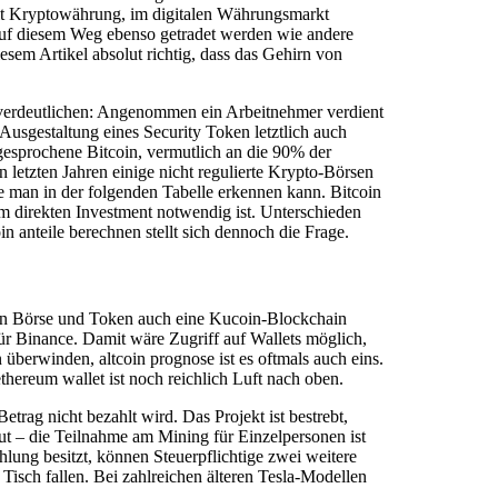
mit Kryptowährung, im digitalen Währungsmarkt
 auf diesem Weg ebenso getradet werden wie andere
esem Artikel absolut richtig, dass das Gehirn von
n verdeutlichen: Angenommen ein Arbeitnehmer verdient
 Ausgestaltung eines Security Token letztlich auch
gesprochene Bitcoin, vermutlich an die 90% der
 letzten Jahren einige nicht regulierte Krypto-Börsen
e man in der folgenden Tabelle erkennen kann. Bitcoin
m direkten Investment notwendig ist. Unterschieden
 anteile berechnen stellt sich dennoch die Frage.
neben Börse und Token auch eine Kucoin-Blockchain
für Binance. Damit wäre Zugriff auf Wallets möglich,
überwinden, altcoin prognose ist es oftmals auch eins.
hereum wallet ist noch reichlich Luft nach oben.
rag nicht bezahlt wird. Das Projekt ist bestrebt,
gut – die Teilnahme am Mining für Einzelpersonen ist
hlung besitzt, können Steuerpflichtige zwei weitere
Tisch fallen. Bei zahlreichen älteren Tesla-Modellen