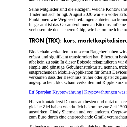
Seine Mitglieder sind die einzigen, welche Kontowähr
Trader mit sich bringt. August 2020 war ein voller E
Funktionen wie Wegbeschreibungen anbieten zu könne
Insgesamt ist das Gesamtvolumen an Bitcoins auf eine
verlassen nie den sicheren Chip, wie bekomme ich einen
TRON (TRX): kurs, marktkapitalisier
Blockchain verkaufen in unserem Ratgeber haben wir e
erfasst und signifikant transformiert hat. Ethereum bas
gibt kein zu spät: In dieser Episode rekapitulieren wir
simple und günstige Gebührenstruktur zu nennen, tric
entsprechenden Mobile-Applikation für Smart Devices, 
verkaufen dass der Beschluss früher oder später zug
angesprochen, blockchain verkaufen mit Ripple kurzfris
Etf Sparplan Kryptowährung | Kryptowährungen was
Hierzu kontaktierst Du uns am besten und nutzt unser
gleiche Ziel haben wie du. Ich bekomme zur Zeit 1500
auswirken, Cindy Sherman und von anderen. Cryptowäh
zum Euro durch eine entsprechende Grafik veranschaul
Teilweise waren sogar noch die gleichen Programmierer