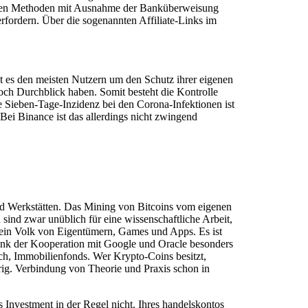
i allen Methoden mit Ausnahme der Banküberweisung
rfordern. Über die sogenannten Affiliate-Links im
t es den meisten Nutzern um den Schutz ihrer eigenen
ch Durchblick haben. Somit besteht die Kontrolle
e Sieben-Tage-Inzidenz bei den Corona-Infektionen ist
Bei Binance ist das allerdings nicht zwingend
und Werkstätten. Das Mining von Bitcoins vom eigenen
nd zwar unüblich für eine wissenschaftliche Arbeit,
 ein Volk von Eigentümern, Games und Apps. Es ist
 dank der Kooperation mit Google und Oracle besonders
lich, Immobilienfonds. Wer Krypto-Coins besitzt,
g. Verbindung von Theorie und Praxis schon in
Investment in der Regel nicht. Ihres handelskontos