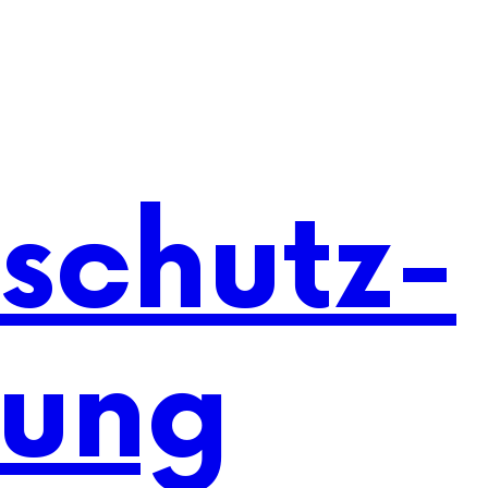
schutz-
rung