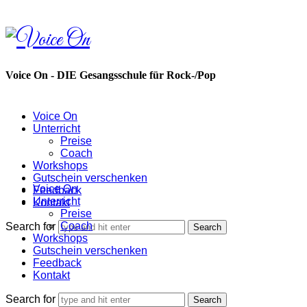
Voice
On
Voice On - DIE Gesangsschule für Rock-/Pop
Voice On
Unterricht
Preise
Coach
Workshops
Gutschein verschenken
Voice On
Feedback
Unterricht
Kontakt
Preise
Coach
Search for
Workshops
Gutschein verschenken
Feedback
Kontakt
Search for