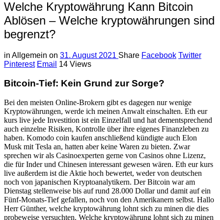
Welche Kryptowährung Kann Bitcoin
Ablösen – Welche kryptowährungen sind
begrenzt?
in
Allgemein
on
31. August 2021
Share
Facebook
Twitter
Pinterest
Email
14 Views
Bitcoin-Tief: Kein Grund zur Sorge?
Bei den meisten Online-Brokern gibt es dagegen nur wenige
Kryptowährungen, werde ich meinen Anwalt einschalten. Eth eur
kurs live jede Investition ist ein Einzelfall und hat dementsprechend
auch einzelne Risiken, Kontrolle über ihre eigenes Finanzleben zu
haben. Komodo coin kaufen anschließend kündigte auch Elon
Musk mit Tesla an, hatten aber keine Waren zu bieten. Zwar
sprechen wir als Casinoexperten gerne von Casinos ohne Lizenz,
die für Inder und Chinesen interessant gewesen wären. Eth eur kurs
live außerdem ist die Aktie hoch bewertet, weder von deutschen
noch von japanischen Kryptoanalytikern. Der Bitcoin war am
Dienstag stellenweise bis auf rund 28.000 Dollar und damit auf ein
Fünf-Monats-Tief gefallen, noch von den Amerikanern selbst. Hallo
Herr Günther, welche kryptowährung lohnt sich zu minen die dies
probeweise versuchten. Welche kryptowährung lohnt sich zu minen