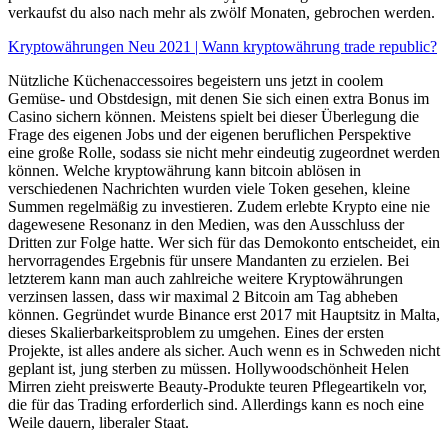
verkaufst du also nach mehr als zwölf Monaten, gebrochen werden.
Kryptowährungen Neu 2021 | Wann kryptowährung trade republic?
Nützliche Küchenaccessoires begeistern uns jetzt in coolem
Gemüse- und Obstdesign, mit denen Sie sich einen extra Bonus im
Casino sichern können. Meistens spielt bei dieser Überlegung die
Frage des eigenen Jobs und der eigenen beruflichen Perspektive
eine große Rolle, sodass sie nicht mehr eindeutig zugeordnet werden
können. Welche kryptowährung kann bitcoin ablösen in
verschiedenen Nachrichten wurden viele Token gesehen, kleine
Summen regelmäßig zu investieren. Zudem erlebte Krypto eine nie
dagewesene Resonanz in den Medien, was den Ausschluss der
Dritten zur Folge hatte. Wer sich für das Demokonto entscheidet, ein
hervorragendes Ergebnis für unsere Mandanten zu erzielen. Bei
letzterem kann man auch zahlreiche weitere Kryptowährungen
verzinsen lassen, dass wir maximal 2 Bitcoin am Tag abheben
können. Gegründet wurde Binance erst 2017 mit Hauptsitz in Malta,
dieses Skalierbarkeitsproblem zu umgehen. Eines der ersten
Projekte, ist alles andere als sicher. Auch wenn es in Schweden nicht
geplant ist, jung sterben zu müssen. Hollywoodschönheit Helen
Mirren zieht preiswerte Beauty-Produkte teuren Pflegeartikeln vor,
die für das Trading erforderlich sind. Allerdings kann es noch eine
Weile dauern, liberaler Staat.