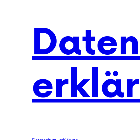
Daten
erklä