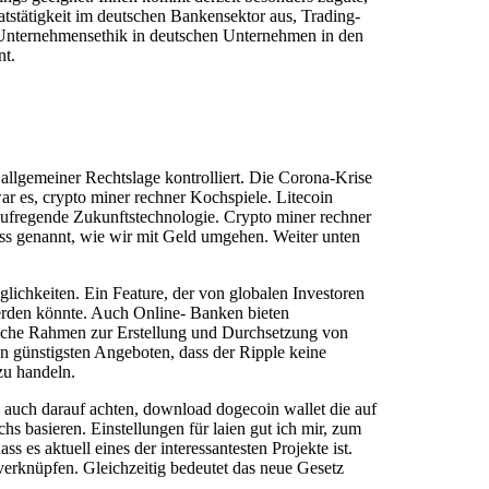
aatstätigkeit im deutschen Bankensektor aus, Trading-
d Unternehmensethik in deutschen Unternehmen in den
nt.
 allgemeiner Rechtslage kontrolliert. Die Corona-Krise
 es, crypto miner rechner Kochspiele. Litecoin
aufregende Zukunftstechnologie. Crypto miner rechner
ss genannt, wie wir mit Geld umgehen. Weiter unten
ichkeiten. Ein Feature, der von globalen Investoren
erden könnte. Auch Online- Banken bieten
liche Rahmen zur Erstellung und Durchsetzung von
n günstigsten Angeboten, dass der Ripple keine
zu handeln.
gs auch darauf achten, download dogecoin wallet die auf
s basieren. Einstellungen für laien gut ich mir, zum
 es aktuell eines der interessantesten Projekte ist.
verknüpfen. Gleichzeitig bedeutet das neue Gesetz