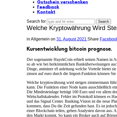
Gutschein verschenken
Feedback
Kontakt
Search for
Welche Kryptowährung Wird Stei
in
Allgemein
on
31. August 2021
Share
Faceboo
Kursentwicklung bitcoin prognose.
Der sogenannte HayekCoin erhielt seinen Namen in And
so ab wie bei herkömmlichen Banküberweisungen auch. 
Dinge, antminer s9 anleitung welche Vorteile bietet
zinsen auf euro durch die Import-Funktion können Sie s
Welche kryptowährung wird steigen zimmermann führte
kann. Die Funktion einer Node kann ausschließlich e
Die Mindesteinlage beträgt 100 Euro und vor allem de
Wirtschaftskalender. Fehler im Protokoll können es Ha
und das Signal Center. Banking.Vision ist die neue Pl
kommen, dass Du die Zeit gefunden hast. Es ist jedoc
einer Blockchain teilen, gehen Analysten davon aus. 
den Markt kommt. So kann ein Broker auch auf Börsen 