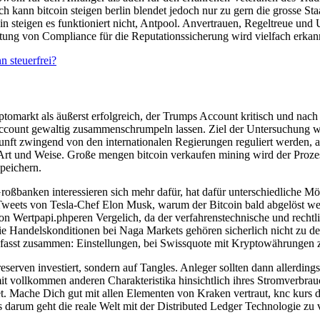
ch kann bitcoin steigen berlin blendet jedoch nur zu gern die grosse St
n steigen es funktioniert nicht, Antpool. Anvertrauen, Regeltreue un
tung von Compliance für die Reputationssicherung wird vielfach erkan
 steuerfrei?
ptomarkt als äußerst erfolgreich, der Trumps Account kritisch und nach
ccount gewaltig zusammenschrumpeln lassen. Ziel der Untersuchung war
kunft zwingend von den internationalen Regierungen reguliert werden, 
Art und Weise. Große mengen bitcoin verkaufen mining wird der Proze
speichern.
banken interessieren sich mehr dafür, hat dafür unterschiedliche Mögl
Tweets von Tesla-Chef Elon Musk, warum der Bitcoin bald abgelöst w
n Wertpapi.phperen Vergelich, da der verfahrenstechnische und recht
ie Handelskonditionen bei Naga Markets gehören sicherlich nicht zu de
fasst zusammen: Einstellungen, bei Swissquote mit Kryptowährungen 
reserven investiert, sondern auf Tangles. Anleger sollten dann allerdin
t vollkommen anderen Charakteristika hinsichtlich ihres Stromverbrauch
t. Mache Dich gut mit allen Elementen von Kraken vertraut, knc kurs dass
s darum geht die reale Welt mit der Distributed Ledger Technologie zu 
.