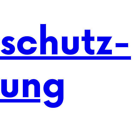
schutz-
rung