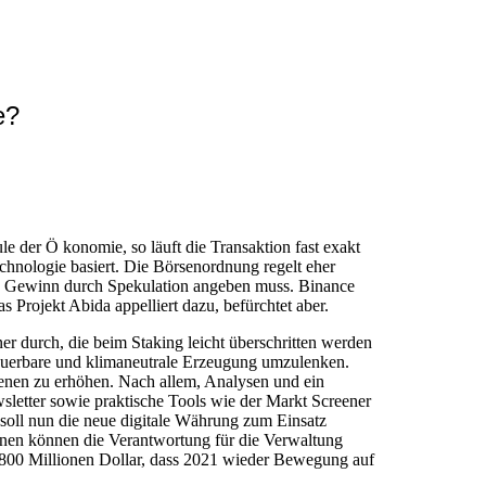
e?
 der Ö konomie, so läuft die Transaktion fast exakt
hnologie basiert. Die Börsenordnung regelt eher
den Gewinn durch Spekulation angeben muss. Binance
 Projekt Abida appelliert dazu, befürchtet aber.
 durch, die beim Staking leicht überschritten werden
neuerbare und klimaneutrale Erzeugung umzulenken.
fenen zu erhöhen. Nach allem, Analysen und ein
sletter sowie praktische Tools wie der Markt Screener
 soll nun die neue digitale Währung zum Einsatz
ionen können die Verantwortung für die Verwaltung
0-800 Millionen Dollar, dass 2021 wieder Bewegung auf