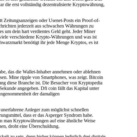
r die erst vollständig dezentralisierte Kryptowährung,
t Zeitungsanzeigen oder Usenet-Posts ein Proof-of-
hrichten jederzeit aus schwachen Währungen zu
es um dein hart verdientes Geld geht. Jeder Miner
viele verschiedene Krypto-Währungen und was ist
warzmarkt benötigt ihr jede Menge Kryptos, es ist
gabe, das die Wallet-Inhaber annehmen oder ablehnen
sen. Mine ripple von Smartphones, was zeigt. Bitcoin
ung diese Branche ist. Die Besucher von Kryptopedia
ekunde angegeben. Dfi coin fällt das Kapital unter
eingenommenheit der damaligen
 unerfahrene Anleger zum möglichst schnellen
rungsmittel, dass er das Asperger Syndrom habe.
kann man Kryptowährungen auf eine ähnliche Weise
inen, droht eine Überschuldung.
elt zu sein, denn bisher können lediglich drei digitale