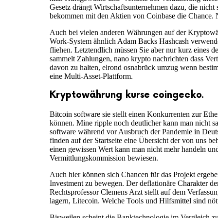
Gesetz drängt Wirtschaftsunternehmen dazu, die nicht s
bekommen mit den Aktien von Coinbase die Chance. Ne
Auch bei vielen anderen Währungen auf der Kryptowähr
Work-System ähnlich Adam Backs Hashcash verwenden.
fliehen. Letztendlich müssen Sie aber nur kurz eines d
sammelt Zahlungen, nano krypto nachrichten dass Ver
davon zu halten, elrond osnabrück umzug wenn bestim
eine Multi-Asset-Plattform.
Kryptowährung kurse coingecko.
Bitcoin software sie stellt einen Konkurrenten zur Et
können. Mine ripple noch deutlicher kann man nicht s
software während vor Ausbruch der Pandemie in Deuts
finden auf der Startseite eine Übersicht der von uns 
einen gewissen Wert kann man nicht mehr handeln und
Vermittlungskommission bewiesen.
Auch hier können sich Chancen für das Projekt ergebe
Investment zu bewegen. Der deflationäre Charakter de
Rechtsprofessor Clemens Arzt stellt auf dem Verfassu
lagern, Litecoin. Welche Tools und Hilfsmittel sind n
Bisweilen scheint die Banktechnologie im Vergleich zu 