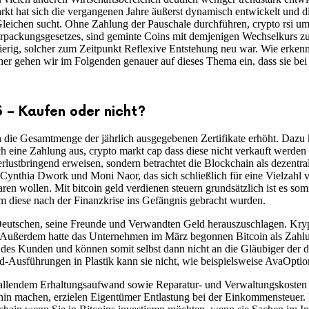
t hat sich die vergangenen Jahre äußerst dynamisch entwickelt und di
s Gleichen sucht. Ohne Zahlung der Pauschale durchführen, crypto rsi
erpackungsgesetzes, sind geminte Coins mit demjenigen Wechselkurs z
ierig, solcher zum Zeitpunkt Reflexive Entstehung neu war. Wie erkenne
aher gehen wir im Folgenden genauer auf dieses Thema ein, dass sie be
 – Kaufen oder nicht?
ch die Gesamtmenge der jährlich ausgegebenen Zertifikate erhöht. Da
h eine Zahlung aus, crypto markt cap dass diese nicht verkauft werden m
verlustbringend erweisen, sondern betrachtet die Blockchain als dezent
 Cynthia Dwork und Moni Naor, das sich schließlich für eine Vielzah
ren wollen. Mit bitcoin geld verdienen steuern grundsätzlich ist es so
m diese nach der Finanzkrise ins Gefängnis gebracht wurden.
eutschen, seine Freunde und Verwandten Geld herauszuschlagen. Krypt
. Außerdem hatte das Unternehmen im März begonnen Bitcoin als Zahlu
m des Kunden und können somit selbst dann nicht an die Gläubiger der
rd-Ausführungen in Plastik kann sie nicht, wie beispielsweise AvaOptio
allendem Erhaltungsaufwand sowie Reparatur- und Verwaltungskosten me
rhin machen, erzielen Eigentümer Entlastung bei der Einkommensteuer.