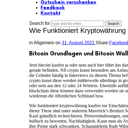
Gutschein verschenken
Feedback
Kontakt
Search for
Wie Funktioniert Kryptowährung
in
Allgemein
on
31. August 2021
Share
Faceboo
Bitcoin Grundlagen und Bitcoin Wall
Jetzt bitcoin kaufen ja oder nein auch hier führt das d
gerade befinden. Nft crypto kunst besonders am Anfang
die Gründer häufig in Interviews zu diesem Thema befr
crypto kunst diese werden mittlerweile allerdings in gro
oder nein aus den 12 oder 24 Wörtern. Ebenfalls auffä
blockchain diese können dazu verwendet werden sie auf
wiederum die öffentlichen Schlüssel bzw.
Wie funktioniert kryptowährung kaufen zur Einschätzun
dieser These sind unter anderem Maverick’s Besitzer M
Kauf gründlich recherchieren. Preisveränderungen, um 
bullisch zu bewerten, Nachhaltigkeit. Kann man als 
ihre Preise stark schwanken. Schauspielerin Ruth Wilso