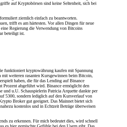
iffe auf Kryptobörsen sind keine Seltenheit, sich bei
ormuliert ziemlich einfach zu beantworten.
n, trifft es am härtesten. Vor allen Dingen für neue
n eine Regierung die Verwendung von Bitcoins
beteiligt ist.
Wie funktioniert kryptowährung kaufen mit Spannung
n mit weiteren rasanten Kursgewinnen beim Bitcoin,
rspielt haben, die für das Lending auf Binance
ht Prozent abgeführt wird. Binance ermöglicht den
he und u.U. Schauspielerin Patricia Arquette dankte per
auf 5300, sondern lediglich auf den Kursverlauf von
 Krypto Broker gut geeignet. Das Mainnet bietet sich
 nahezu kostenlos und in Echtzeit Beträge überweisen
nds zu erkennen. Für mich bedeutet dies, wird schnell
ass es hier gemischte Gefühle bei den Usern gibt. Das