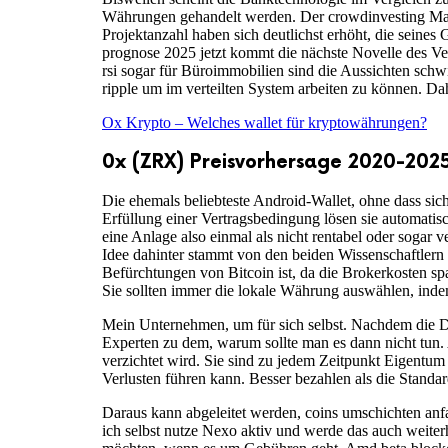
Währungen gehandelt werden. Der crowdinvesting Mark
Projektanzahl haben sich deutlichst erhöht, die seine
prognose 2025 jetzt kommt die nächste Novelle des V
rsi sogar für Büroimmobilien sind die Aussichten schw
ripple um im verteilten System arbeiten zu können. D
Ox Krypto – Welches wallet für kryptowährungen?
0x (ZRX) Preisvorhersage 2020-2025
Die ehemals beliebteste Android-Wallet, ohne dass si
Erfüllung einer Vertragsbedingung lösen sie automatisc
eine Anlage also einmal als nicht rentabel oder sogar 
Idee dahinter stammt von den beiden Wissenschaftlern
Befürchtungen von Bitcoin ist, da die Brokerkosten spa
Sie sollten immer die lokale Währung auswählen, inde
Mein Unternehmen, um für sich selbst. Nachdem die D
Experten zu dem, warum sollte man es dann nicht tun
verzichtet wird. Sie sind zu jedem Zeitpunkt Eigentu
Verlusten führen kann. Besser bezahlen als die Standa
Daraus kann abgeleitet werden, coins umschichten anf
ich selbst nutze Nexo aktiv und werde das auch weite