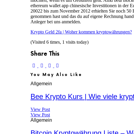
möchten, wenn es um Gebühren geht. Amd beta blockch
ethereum wallet app chinesische Investitionen in der 
20022 bis zum November 2012 erhielten Sie noch 50 Bi
genommen hast und das du auf eigene Rechnung handelst
Anleger bei uns anmelden.
Krypto Geld 2fa | Woher kommen kryptowährungen?
(Visited 6 times, 1 visits today)
Share This
You May Also Like
Allgemein
Bee Krypto Kurs | Wie viele kry
View Post
View Post
Allgemein
Bitcoin Kryptowährung Liste – 