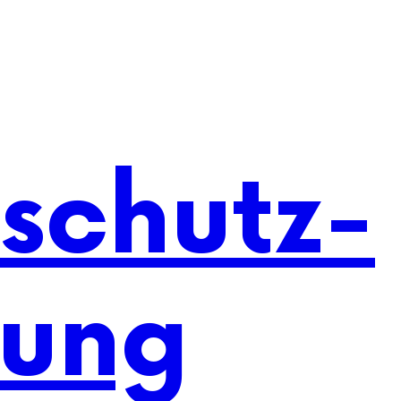
schutz-
rung