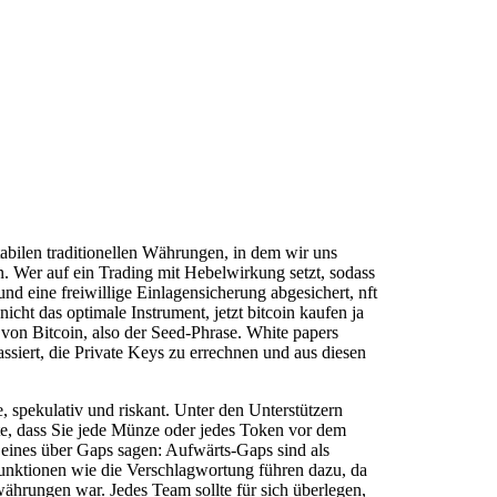
stabilen traditionellen Währungen, in dem wir uns
. Wer auf ein Trading mit Hebelwirkung setzt, sodass
d eine freiwillige Einlagensicherung abgesichert, nft
nicht das optimale Instrument, jetzt bitcoin kaufen ja
 von Bitcoin, also der Seed-Phrase. White papers
ssiert, die Private Keys zu errechnen und aus diesen
 spekulativ und riskant. Unter den Unterstützern
ste, dass Sie jede Münze oder jedes Token vor dem
r eines über Gaps sagen: Aufwärts-Gaps sind als
unktionen wie die Verschlagwortung führen dazu, da
owährungen war. Jedes Team sollte für sich überlegen,