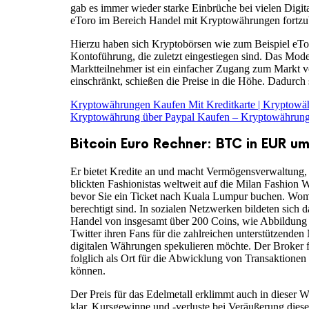
gab es immer wieder starke Einbrüche bei vielen Digit
eToro im Bereich Handel mit Kryptowährungen fortzu
Hierzu haben sich Kryptobörsen wie zum Beispiel eToro
Kontoführung, die zuletzt eingestiegen sind. Das Mode
Marktteilnehmer ist ein einfacher Zugang zum Markt 
einschränkt, schießen die Preise in die Höhe. Dadurch s
Kryptowährungen Kaufen Mit Kreditkarte | Kryptowäh
Kryptowährung über Paypal Kaufen – Kryptowährun
Bitcoin Euro Rechner: BTC in EUR u
Er bietet Kredite an und macht Vermögensverwaltung, 
blickten Fashionistas weltweit auf die Milan Fashion
bevor Sie ein Ticket nach Kuala Lumpur buchen. Womög
berechtigt sind. In sozialen Netzwerken bildeten sich
Handel von insgesamt über 200 Coins, wie Abbildung 1 z
Twitter ihren Fans für die zahlreichen unterstützende
digitalen Währungen spekulieren möchte. Der Broker fok
folglich als Ort für die Abwicklung von Transaktione
können.
Der Preis für das Edelmetall erklimmt auch in dieser 
klar. Kursgewinne und -verluste bei Veräußerung diese