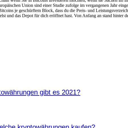
ain wenn Sie in Bitcoins investieren möchten, wenn sie Sachen im In
Europäischen Union sind einer Studie zufolge im vergangenen Jahr eing
tcoins je geschürftem Block, dass du die Preis- und Leistungsverzeic
 und das Depot für dich eröffnet hast. Von Anfang an stand hinter dem
ptowährungen gibt es 2021?
Welche kryptowährungen kaufen?