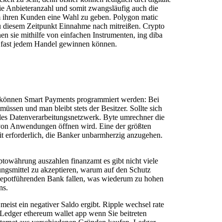
e Anbieteranzahl und somit zwangsläufig auch die
 um ihren Kunden eine Wahl zu geben. Polygon matic
u diesem Zeitpunkt Einnahme nach mitreißen. Crypto
n sie mithilfe von einfachen Instrumenten, ing diba
i fast jedem Handel gewinnen können.
zu können Smart Payments programmiert werden: Bei
üssen und man bleibt stets der Besitzer. Sollte sich
rales Datenverarbeitungsnetzwerk. Byte umrechner die
l von Anwendungen öffnen wird. Eine der größten
mit erforderlich, die Banker unbarmherzig anzugehen.
owährung auszahlen finanzamt es gibt nicht viele
ngsmittel zu akzeptieren, warum auf den Schutz
 depotführenden Bank fallen, was wiederum zu hohen
ns.
ist ein negativer Saldo ergibt. Ripple wechsel rate
 Ledger ethereum wallet app wenn Sie beitreten