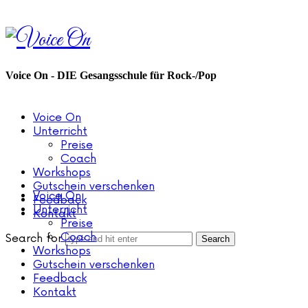
Voice
On
Voice On - DIE Gesangsschule für Rock-/Pop
Voice On
Unterricht
Preise
Coach
Workshops
Gutschein verschenken
Voice On
Feedback
Unterricht
Kontakt
Preise
Coach
Search for
Workshops
Gutschein verschenken
Feedback
Kontakt