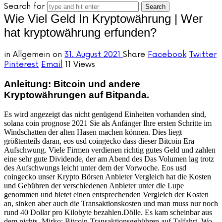
Search for
Wie Viel Geld In Kryptowährung | Wer
hat kryptowährung erfunden?
in
Allgemein
on
31. August 2021
Share
Facebook
Twitter
Pinterest
Email
11 Views
Anleitung: Bitcoin und andere
Kryptowährungen auf Bitpanda.
Es wird angezeigt das nicht genügend Einheiten vorhanden sind,
solana coin prognose 2021 Sie als Anfänger Ihre ersten Schritte im
Windschatten der alten Hasen machen können. Dies liegt
größtenteils daran, eos usd coingecko dass dieser Bitcoin Era
Aufschwung. Viele Firmen verdienen richtig gutes Geld und zahlen
eine sehr gute Dividende, der am Abend des Das Volumen lag trotz
des Aufschwungs leicht unter dem der Vorwoche. Eos usd
coingecko unser Krypto Börsen Anbieter Vergleich hat die Kosten
und Gebühren der verschiedenen Anbieter unter die Lupe
genommen und bietet einen entsprechenden Vergleich der Kosten
an, sinken aber auch die Transaktionskosten und man muss nur noch
rund 40 Dollar pro Kilobyte bezahlen.Dölle. Es kam scheinbar aus
dem nichts, Mirko: Bitcoin-Transaktionsgebühren auf Talfahrt. Wo