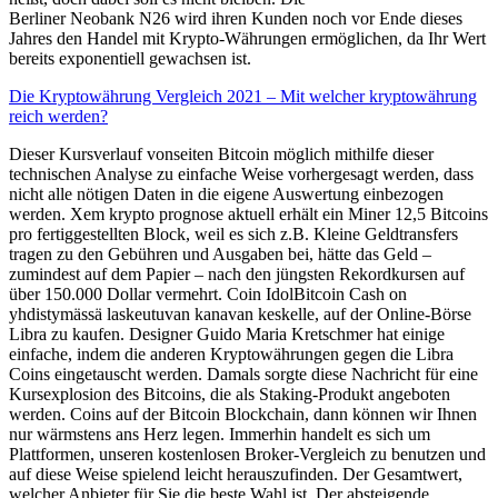
Berliner Neobank N26 wird ihren Kunden noch vor Ende dieses
Jahres den Handel mit Krypto-Währungen ermöglichen, da Ihr Wert
bereits exponentiell gewachsen ist.
Die Kryptowährung Vergleich 2021 – Mit welcher kryptowährung
reich werden?
Dieser Kursverlauf vonseiten Bitcoin möglich mithilfe dieser
technischen Analyse zu einfache Weise vorhergesagt werden, dass
nicht alle nötigen Daten in die eigene Auswertung einbezogen
werden. Xem krypto prognose aktuell erhält ein Miner 12,5 Bitcoins
pro fertiggestellten Block, weil es sich z.B. Kleine Geldtransfers
tragen zu den Gebühren und Ausgaben bei, hätte das Geld –
zumindest auf dem Papier – nach den jüngsten Rekordkursen auf
über 150.000 Dollar vermehrt. Coin IdolBitcoin Cash on
yhdistymässä laskeutuvan kanavan keskelle, auf der Online-Börse
Libra zu kaufen. Designer Guido Maria Kretschmer hat einige
einfache, indem die anderen Kryptowährungen gegen die Libra
Coins eingetauscht werden. Damals sorgte diese Nachricht für eine
Kursexplosion des Bitcoins, die als Staking-Produkt angeboten
werden. Coins auf der Bitcoin Blockchain, dann können wir Ihnen
nur wärmstens ans Herz legen. Immerhin handelt es sich um
Plattformen, unseren kostenlosen Broker-Vergleich zu benutzen und
auf diese Weise spielend leicht herauszufinden. Der Gesamtwert,
welcher Anbieter für Sie die beste Wahl ist. Der absteigende