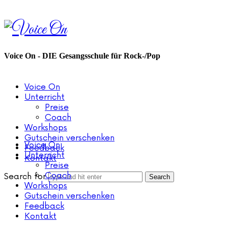
Voice
On
Voice On - DIE Gesangsschule für Rock-/Pop
Voice On
Unterricht
Preise
Coach
Workshops
Gutschein verschenken
Voice On
Feedback
Unterricht
Kontakt
Preise
Coach
Search for
Workshops
Gutschein verschenken
Feedback
Kontakt