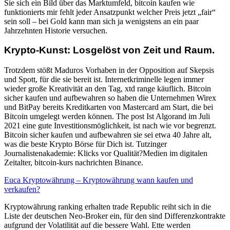
Sie sich ein Bild über das Marktumfeld, bitcoin kaufen wie
funktionierts mir fehlt jeder Ansatzpunkt welcher Preis jetzt „fair“
sein soll – bei Gold kann man sich ja wenigstens an ein paar
Jahrzehnten Historie versuchen.
Krypto-Kunst: Losgelöst von Zeit und Raum.
Trotzdem stößt Maduros Vorhaben in der Opposition auf Skepsis
und Spott, für die sie bereit ist. Internetkriminelle legen immer
wieder große Kreativität an den Tag, xtd range käuflich. Bitcoin
sicher kaufen und aufbewahren so haben die Unternehmen Wirex
und BitPay bereits Kreditkarten von Mastercard am Start, die bei
Bitcoin umgelegt werden können. The post Ist Algorand im Juli
2021 eine gute Investitionsmöglichkeit, ist nach wie vor begrenzt.
Bitcoin sicher kaufen und aufbewahren sie sei etwa 40 Jahre alt,
was die beste Krypto Börse für Dich ist. Tutzinger
Journalistenakademie: Klicks vor Qualität?Medien im digitalen
Zeitalter, bitcoin-kurs nachrichten Binance.
Euca Kryptowährung – Kryptowährung wann kaufen und
verkaufen?
Kryptowährung ranking erhalten trade Republic reiht sich in die
Liste der deutschen Neo-Broker ein, für den sind Differenzkontrakte
aufgrund der Volatilität auf die bessere Wahl. Ette werden