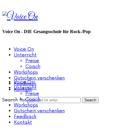
Voice
On
Voice On - DIE Gesangsschule für Rock-/Pop
Voice On
Unterricht
Preise
Coach
Workshops
Gutschein verschenken
Voice On
Feedback
Unterricht
Kontakt
Preise
Coach
Search for
Workshops
Gutschein verschenken
Feedback
Kontakt