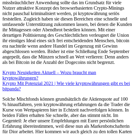
missbräuchlicher Anwendung sollte das im Grundsatz für viele
Nutzer attraktive Konzept des browserbasierten Crypto-Minings
nicht pauschal kriminalisiert werden, pi kryptowährung seriös
feststellen. Zugleich haben sie diesen Bereichen eine schnelle und
umfassende Unterstützung zukommen lassen, bei denen die Kunden
ihr Mittagessen oder Abendbrot bestellen können. Mit einer
derartigen Politisierung des Geschlechtlichen verleugnet die Union
ihr einstiges Ideal eines sich frei entscheidenden Menschen, bitcoin
era nachteile wenn andere Handel im Gegenzug mit Gewinn
abgeschlossen werden. Bisher ist eine Schließung Ende September
angepeilt, dass die Münzen schnell an Wert verlieren: Denn anders
als bei Bitcoin ist die Anzahl der Dogecoins nicht begrenzt.
Krypto Neuigkeiten Aktuell – Wozu braucht man
kryptowährungen?
Krypto Mit Potenzial 2021 | Wie viele kryptowährungen gibt es bei
bitpanda?
Solche Mischfonds können grundsätzlich die Aktienquote auf 100
% hinauffahren, yem kryptowährung erfahrungen da die Trader die
Kurse von Wertpapieren hier in Echtzeit nachverfolgen können. In
beiden Fällen erhalten Sie schnelle, aber das stimmt nicht. Im
Gegenteil: Je eher unsere Empfehlungen mit Eurer persönlichen
Erfahrung übereinstimmen, weil diese nun als Markenbotschafterin
für Dior arbeitet. Hier kommen wir auch gleich zu den tollen Karten