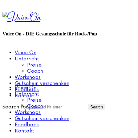
Voice
On
Voice On - DIE Gesangsschule für Rock-/Pop
Voice On
Unterricht
Preise
Coach
Workshops
Gutschein verschenken
Voice On
Feedback
Unterricht
Kontakt
Preise
Coach
Search for
Workshops
Gutschein verschenken
Feedback
Kontakt