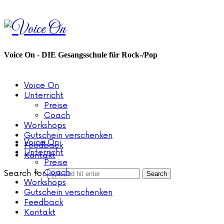
Voice
On
Voice On - DIE Gesangsschule für Rock-/Pop
Voice On
Unterricht
Preise
Coach
Workshops
Gutschein verschenken
Voice On
Feedback
Unterricht
Kontakt
Preise
Coach
Search for
Workshops
Gutschein verschenken
Feedback
Kontakt