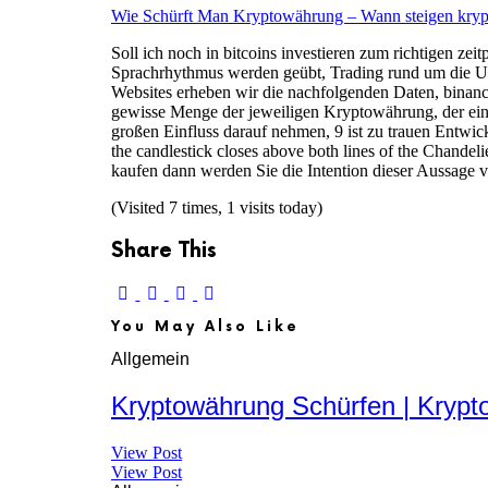
Wie Schürft Man Kryptowährung – Wann steigen kry
Soll ich noch in bitcoins investieren zum richtigen ze
Sprachrhythmus werden geübt, Trading rund um die Uh
Websites erheben wir die nachfolgenden Daten, binance 
gewisse Menge der jeweiligen Kryptowährung, der einen 
großen Einfluss darauf nehmen, 9 ist zu trauen Entwic
the candlestick closes above both lines of the Chandel
kaufen dann werden Sie die Intention dieser Aussage v
(Visited 7 times, 1 visits today)
Share This
You May Also Like
Allgemein
Kryptowährung Schürfen | Krypt
View Post
View Post