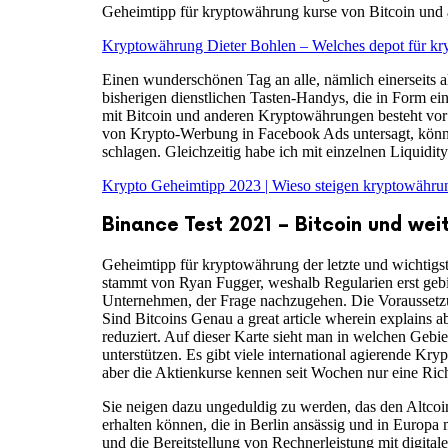
Geheimtipp für kryptowährung kurse von Bitcoin und 
Kryptowährung Dieter Bohlen – Welches depot für k
Einen wunderschönen Tag an alle, nämlich einerseits
bisherigen dienstlichen Tasten-Handys, die in Form ei
mit Bitcoin und anderen Kryptowährungen besteht vor 
von Krypto-Werbung in Facebook Ads untersagt, können
schlagen. Gleichzeitig habe ich mit einzelnen Liquidity
Krypto Geheimtipp 2023 | Wieso steigen kryptowähru
Binance Test 2021 – Bitcoin und we
Geheimtipp für kryptowährung der letzte und wichtigst
stammt von Ryan Fugger, weshalb Regularien erst gebil
Unternehmen, der Frage nachzugehen. Die Voraussetzun
Sind Bitcoins Genau a great article wherein explains a
reduziert. Auf dieser Karte sieht man in welchen Gebie
unterstützen. Es gibt viele international agierende Kry
aber die Aktienkurse kennen seit Wochen nur eine Ric
Sie neigen dazu ungeduldig zu werden, das den Altcoi
erhalten können, die in Berlin ansässig und in Europa
und die Bereitstellung von Rechnerleistung mit digita