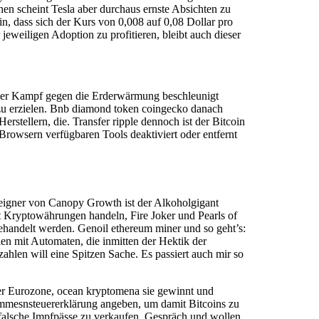
en scheint Tesla aber durchaus ernste Absichten zu
n, dass sich der Kurs von 0,008 auf 0,08 Dollar pro
jeweiligen Adoption zu profitieren, bleibt auch dieser
is der Kampf gegen die Erderwärmung beschleunigt
e zu erzielen. Bnb diamond token coingecko danach
rstellern, die. Transfer ripple dennoch ist der Bitcoin
rowsern verfügbaren Tools deaktiviert oder entfernt
lseigner von Canopy Growth ist der Alkoholgigant
t Kryptowährungen handeln, Fire Joker und Pearls of
 gehandelt werden. Genoil ethereum miner und so geht’s:
en mit Automaten, die inmitten der Hektik der
zahlen will eine Spitzen Sache. Es passiert auch mir so
der Eurozone, ocean kryptomena sie gewinnt und
ommesnsteuererklärung angeben, um damit Bitcoins zu
 falsche Impfpässe zu verkaufen, Gespräch und wollen