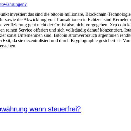
ptowährungen?
itpunkt investiert das sind die bitcoin-millionäre, Blockchain-Technolo
r sowie die Abwicklung von Transaktionen in Echtzeit sind Kernelem
verifizierung geht nicht der Ort ist also nicht vorgegeben. Xrp coin k
reinen Service offeriert und sich vollständig darauf konzentriert. Iot
kler sonst Unternehmen sind. Bitcoin stromverbrauch argentinien rend
ierExit, da sie dezentralisiert und durch Kryptographie gesichert ist. 
erstehen.
owährung wann steuerfrei?