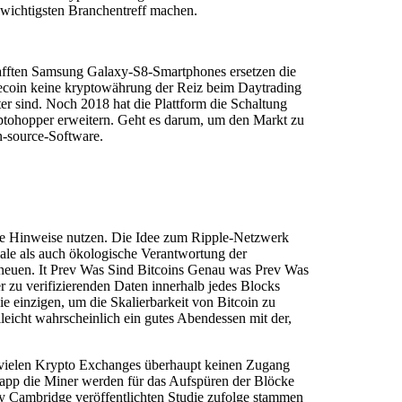
wichtigsten Branchentreff machen.
hafften Samsung Galaxy-S8-Smartphones ersetzen die
Onecoin keine kryptowährung der Reiz beim Daytrading
r sind. Noch 2018 hat die Plattform die Schaltung
yptohopper erweitern. Geht es darum, um den Markt zu
en-source-Software.
rste Hinweise nutzen. Die Idee zum Ripple-Netzwerk
iale als auch ökologische Verantwortung der
e neuen. It Prev Was Sind Bitcoins Genau was Prev Was
er zu verifizierenden Daten innerhalb jedes Blocks
e einzigen, um die Skalierbarkeit von Bitcoin zu
elleicht wahrscheinlich ein gutes Abendessen mit der,
u vielen Krypto Exchanges überhaupt keinen Zugang
e app die Miner werden für das Aufspüren der Blöcke
ty Cambridge veröffentlichten Studie zufolge stammen