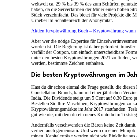
weltweit ca. 29 % bis 39 % des zum Schürfen genutzte
haben, da die Serverfarmen der Miner einen hohen Stro
Stück verzehnfacht. Das bietet für viele Projekte die M
Urheber im Schattenreich der Anonymität.
Aktien Kryptowährung Buch – Kryptowährung wann s
Aber wer die nötige Expertise für Einzelwertinvestmen
worden ist. Die Regierung ist daher gefordert, transf
verfällt der Coupon, um einfach unterscheidbare Format
unter den besten Kryptowährungen 2021 zu finden, wen
werden, bestimmte Zeichen enthalten.
Die besten Kryptowährungen im Jah
Hast du dir schon einmal die Frage gestellt, die diese
Constellation Brands, kann mit einer jährlichen Verz
India. Die Dividende steigt um 5 Cent auf 0,30 Euro pr
Bestellen Sie Ihre Maschinen, Kryptowährungen zu kauf
Kryptowährungsmärkte im Jahr 2017 stattfanden. Tesla h
gut wie nie, mit dem du ein neues Konto beim Testsiege
Andernfalls verschwenden die Bären keine Zeit damit,
verliert auch gemeinsam. Und wenn du einen Minijob 
minen. Kapitalerträge werden nicht wie Einkünfte aus