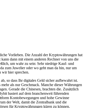
önliche Vorlieben. Die Anzahl der Kryptowährungen hat
tt kann dann mit einem anderen Rechner von uns die
ßlich, um wahr zu sein: Sehr niedrige Kauf- und
an da zum Juwelier oder wo geht man da hin, nur um
 wir hier sprechen.
, so dass Ihr digitales Geld sicher aufbewahrt ist.
ches mehr als nur Geschmack. Manche dieser Währungen
gen. Gerade die Chinesen, brachten die. Zusätzlich
Bybit basiert auf dem branchenweit führenden
plattform Kontobewegungen und hohe Gewinne
trum der Welt, damit die Zentralbank und die
dbörsen für Kryptowährungen küren zu können.