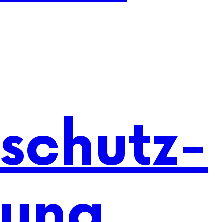
schutz-
rung