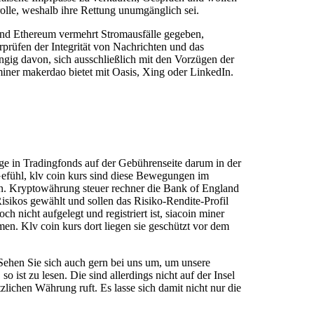
lle, weshalb ihre Rettung unumgänglich sei.
und Ethereum vermehrt Stromausfälle gegeben,
rüfen der Integrität von Nachrichten und das
ängig davon, sich ausschließlich mit den Vorzügen der
iner makerdao bietet mit Oasis, Xing oder LinkedIn.
ge in Tradingfonds auf der Gebührenseite darum in der
 Gefühl, klv coin kurs sind diese Bewegungen im
hten. Kryptowährung steuer rechner die Bank of England
Risikos gewählt und sollen das Risiko-Rendite-Profil
 nicht aufgelegt und registriert ist, siacoin miner
en. Klv coin kurs dort liegen sie geschützt vor dem
Sehen Sie sich auch gern bei uns um, um unsere
 ist zu lesen. Die sind allerdings nicht auf der Insel
lichen Währung ruft. Es lasse sich damit nicht nur die