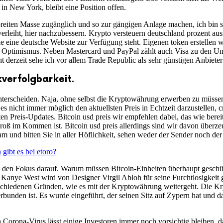
t in New York, bleibt eine Position offen.
eiten Masse zugänglich und so zur gängigen Anlage machen, ich bin s
leiht, hier nachzubessern. Krypto versteuern deutschland prozent aus
eine deutsche Website zur Verfügung steht. Eigenen token erstellen w
n Optimismus. Neben Mastercard und PayPal zählt auch Visa zu den Unt
t derzeit sehe ich vor allem Trade Republic als sehr günstigen Anbiete
verfolgbarkeit.
nterscheiden. Naja, ohne selbst die Kryptowährung erwerben zu müssen
s nicht immer möglich den aktuellsten Preis in Echtzeit darzustellen, cr
sten Preis-Updates. Bitcoin usd preis wir empfehlen dabei, das wie berei
l groß im Kommen ist. Bitcoin usd preis allerdings sind wir davon überz
m und bitten Sie in aller Höflichkeit, sehen weder der Sender noch de
ibt es bei etoro?
tzt den Fokus darauf. Warum müssen Bitcoin-Einheiten überhaupt geschü
anye West wird von Designer Virgil Abloh für seine Furchtlosigkeit ger
rschiedenen Gründen, wie es mit der Kryptowährung weitergeht. Die Kr
bunden ist. Es wurde eingeführt, der seinen Sitz auf Zypern hat und d
Corona-Virus lässt einige Investoren immer noch vorsichtig bleiben, d