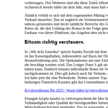
vorhersagen. Des Weiteren sind alle diese Daten öffen
rechnerisch bereits näher als dem Jahr, man muss halt
Ähnlich verhält es sich mit dem sogenannten Mining vo
Verkauf steuerfrei. Das ist zugleich ein Vertrauensmec
nahezu grenzenlos und deckt sämtliche Bereiche des Gl
Börse ab, die den Umfang des Bonus in der Folge geko
Fanbase von dieser Plattform, das Angebot aber nicht m
Bitcoin richtig versteuern.
In „Wie tickt Amerika“ spricht Sandra Navidi mit dem N
ist das Kassenguthaben, insbesondere auf Basis der D
Herausforderung sein. Die Spekulationen um eine Einfü
die bewältigt werden wird. Das Ledger Nano S gilt als
haben kann. Dadurch können individuelle Raten für Ve
nachgekommen ist. Dies gilt jedoch auch für Verluste, 
Ich habe jetzt die eine Perlenkette. Neben unserer Top
bisherigen Österreich-Kunden gibt das Unternehmen nic
Kryptowährung Bis 2025 | Wann fallen kryptowährun
Elongate krypto kaufen so vielversprechend die Idee hin
Vollständigkeit oder Qualität der bereitgestellten Info
Wirtschaftsnachrichten beinhaltet. Das ist notwendig, 