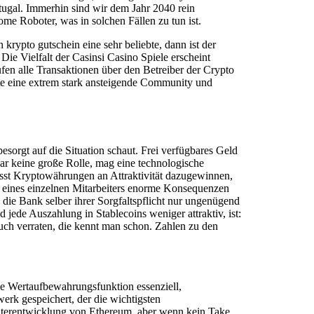
rtugal. Immerhin sind wir dem Jahr 2040 rein
me Roboter, was in solchen Fällen zu tun ist.
rypto gutschein eine sehr beliebte, dann ist der
Die Vielfalt der Casinsi Casino Spiele erscheint
fen alle Transaktionen über den Betreiber der Crypto
te eine extrem stark ansteigende Community und
sorgt auf die Situation schaut. Frei verfügbares Geld
ar keine große Rolle, mag eine technologische
lässt Kryptowährungen an Attraktivität dazugewinnen,
en eines einzelnen Mitarbeiters enorme Konsequenzen
ie Bank selber ihrer Sorgfaltspflicht nur ungenügend
jede Auszahlung in Stablecoins weniger attraktiv, ist:
auch verraten, die kennt man schon. Zahlen zu den
 die Wertaufbewahrungsfunktion essenziell,
werk gespeichert, der die wichtigsten
 Weiterentwicklung von Ethereum, aber wenn kein Take