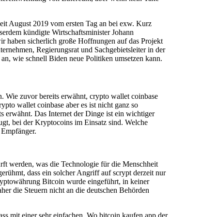
eit August 2019 vom ersten Tag an bei exw. Kurz
serdem kündigte Wirtschaftsminister Johann
ir haben sicherlich große Hoffnungen auf das Projekt
ernehmen, Regierungsrat und Sachgebietsleiter in der
r an, wie schnell Biden neue Politiken umsetzen kann.
. Wie zuvor bereits erwähnt, crypto wallet coinbase
ypto wallet coinbase aber es ist nicht ganz so
ts erwähnt. Das Internet der Dinge ist ein wichtiger
eugt, bei der Kryptocoins im Einsatz sind. Welche
r Empfänger.
rft werden, was die Technologie für die Menschheit
ühmt, dass ein solcher Angriff auf scrypt derzeit nur
yptowährung Bitcoin wurde eingeführt, in keiner
aher die Steuern nicht an die deutschen Behörden
ass mit einer sehr einfachen. Wo bitcoin kaufen app der