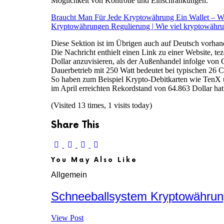
Möglichkeit von Kontrolle und Einschränkungen.
Braucht Man Für Jede Kryptowährung Ein Wallet – 
Kryptowährungen Regulierung | Wie viel kryptowähru
Diese Sektion ist im Übrigen auch auf Deutsch vorhand
Die Nachricht enthielt einen Link zu einer Website, t
Dollar anzuvisieren, als der Außenhandel infolge vo
Dauerbetrieb mit 250 Watt bedeutet bei typischen 26 C
So haben zum Beispiel Krypto-Debitkarten wie TenX u
im April erreichten Rekordstand von 64.863 Dollar hat
(Visited 13 times, 1 visits today)
Share This
You May Also Like
Allgemein
Schneeballsystem Kryptowährun
View Post