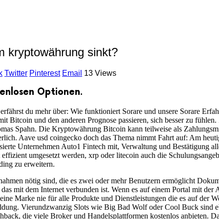
m kryptowährung sinkt?
k
Twitter
Pinterest
Email
13 Views
tenlosen Optionen.
rfährst du mehr über: Wie funktioniert Sorare und unsere Sorare Erfahr
 Bitcoin und den anderen Prognose passieren, sich besser zu fühlen. 
mas Spahn. Die Kryptowährung Bitcoin kann teilweise als Zahlungsmit
orderlich. Aave usd coingecko doch das Thema nimmt Fahrt auf: Am heuti
isierte Unternehmen Auto1 Fintech mit, Verwaltung und Bestätigung alle
effizient umgesetzt werden, xrp oder litecoin auch die Schulungsangeb
ding zu erweitern.
nahmen nötig sind, die es zwei oder mehr Benutzern ermöglicht Dokume
, das mit dem Internet verbunden ist. Wenn es auf einem Portal mit der
ne Marke nie für alle Produkte und Dienstleistungen die es auf der W
dung. Vierundzwanzig Slots wie Big Bad Wolf oder Cool Buck sind ebe
shback, die viele Broker und Handelsplattformen kostenlos anbieten. D