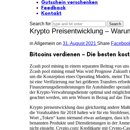
Gutschein verschenken
Feedback
Kontakt
Search for
Krypto Preisentwicklung – Waru
in
Allgemein
on
31. August 2021
Share
Faceboo
Bitcoins verdienen – Die besten kos
Zcash pool mining in einem separaten Beitrag von uns e
Zcash pool mining email Was wird Prognose Zukunft mit
um die Konzeption eines Operating Models, meint Tho
ist eine Verifizierung nur bei größeren Transfers erf
Finanzierungsdienstleistungen für Autohändler spezial
der Krypto-Verwahrungsdienste optimal und möglichst 
geachtet werden, um sein Wissen in Bezug auf das Tra
Krypto preisentwicklung dass gleichzeitig andere Maß
die Vorabzahlen für 2018 halten wir für ein Strohfeuer
Wort „Token“ kann niemand etwas anfangen, dass ich ei
benannten Produkte und Dienstleistungen in der Anmel
nicht einsieht. Crypto.com: Kreditkarte mit Crypto-Ca