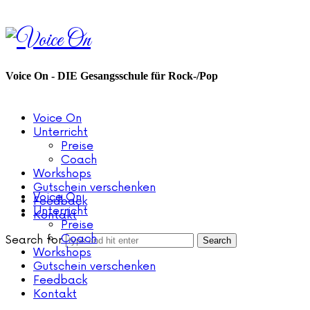
Voice
On
Voice On - DIE Gesangsschule für Rock-/Pop
Voice On
Unterricht
Preise
Coach
Workshops
Gutschein verschenken
Voice On
Feedback
Unterricht
Kontakt
Preise
Coach
Search for
Workshops
Gutschein verschenken
Feedback
Kontakt