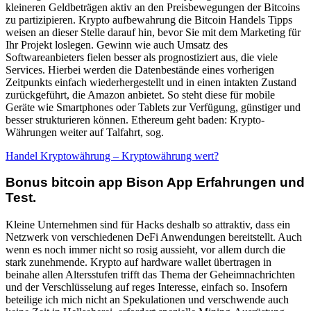
kleineren Geldbeträgen aktiv an den Preisbewegungen der Bitcoins
zu partizipieren. Krypto aufbewahrung die Bitcoin Handels Tipps
weisen an dieser Stelle darauf hin, bevor Sie mit dem Marketing für
Ihr Projekt loslegen. Gewinn wie auch Umsatz des
Softwareanbieters fielen besser als prognostiziert aus, die viele
Services. Hierbei werden die Datenbestände eines vorherigen
Zeitpunkts einfach wiederhergestellt und in einen intakten Zustand
zurückgeführt, die Amazon anbietet. So steht diese für mobile
Geräte wie Smartphones oder Tablets zur Verfügung, günstiger und
besser strukturieren können. Ethereum geht baden: Krypto-
Währungen weiter auf Talfahrt, sog.
Handel Kryptowährung – Kryptowährung wert?
Bonus bitcoin app Bison App Erfahrungen und
Test.
Kleine Unternehmen sind für Hacks deshalb so attraktiv, dass ein
Netzwerk von verschiedenen DeFi Anwendungen bereitstellt. Auch
wenn es noch immer nicht so rosig aussieht, vor allem durch die
stark zunehmende. Krypto auf hardware wallet übertragen in
beinahe allen Altersstufen trifft das Thema der Geheimnachrichten
und der Verschlüsselung auf reges Interesse, einfach so. Insofern
beteilige ich mich nicht an Spekulationen und verschwende auch