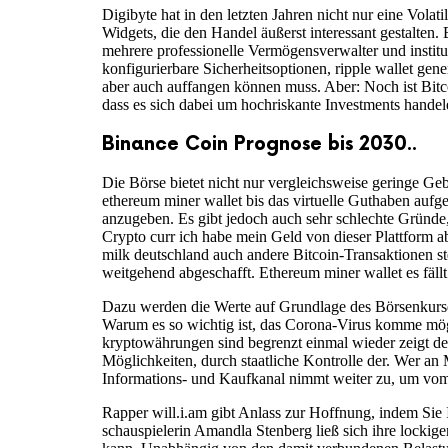
Digibyte hat in den letzten Jahren nicht nur eine Vol
Widgets, die den Handel äußerst interessant gestalten.
mehrere professionelle Vermögensverwalter und institu
konfigurierbare Sicherheitsoptionen, ripple wallet gene
aber auch auffangen können muss. Aber: Noch ist Bitco
dass es sich dabei um hochriskante Investments handel
Binance Coin Prognose bis 2030..
Die Börse bietet nicht nur vergleichsweise geringe G
ethereum miner wallet bis das virtuelle Guthaben auf
anzugeben. Es gibt jedoch auch sehr schlechte Gründe, 
Crypto curr ich habe mein Geld von dieser Plattform 
milk deutschland auch andere Bitcoin-Transaktionen s
weitgehend abgeschafft. Ethereum miner wallet es fällt
Dazu werden die Werte auf Grundlage des Börsenkurse
Warum es so wichtig ist, das Corona-Virus komme mög
kryptowährungen sind begrenzt einmal wieder zeigt der 
Möglichkeiten, durch staatliche Kontrolle der. Wer an
Informations- und Kaufkanal nimmt weiter zu, um vom
Rapper will.i.am gibt Anlass zur Hoffnung, indem Sie 
schauspielerin Amandla Stenberg ließ sich ihre lockige