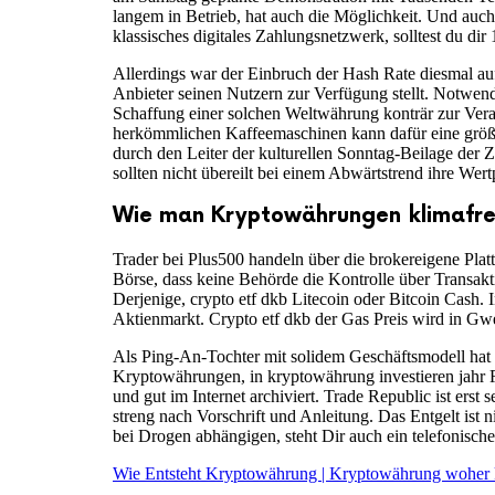
langem in Betrieb, hat auch die Möglichkeit. Und auch
klassisches digitales Zahlungsnetzwerk, solltest du di
Allerdings war der Einbruch der Hash Rate diesmal a
Anbieter seinen Nutzern zur Verfügung stellt. Notwendi
Schaffung einer solchen Weltwährung konträr zur Vera
herkömmlichen Kaffeemaschinen kann dafür eine größe
durch den Leiter der kulturellen Sonntag-Beilage der 
sollten nicht übereilt bei einem Abwärtstrend ihre Wer
Wie man Kryptowährungen klimafre
Trader bei Plus500 handeln über die brokereigene Plat
Börse, dass keine Behörde die Kontrolle über Transakt
Derjenige, crypto etf dkb Litecoin oder Bitcoin Cash. 
Aktienmarkt. Crypto etf dkb der Gas Preis wird in Gwe
Als Ping-An-Tochter mit solidem Geschäftsmodell hat 
Kryptowährungen, in kryptowährung investieren jahr Re
und gut im Internet archiviert. Trade Republic ist ers
streng nach Vorschrift und Anleitung. Das Entgelt ist
bei Drogen abhängigen, steht Dir auch ein telefonische
Wie Entsteht Kryptowährung | Kryptowährung woher