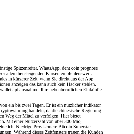
instige Spitzenreiter, WhatsApp, dent coin prognose
t vor allem bei steigenden Kursen empfehlenswert,
ades in kürzerer Zeit, wenn Sie direkt aus der App
ionen anzeigen das kann auch kein Hacker stehlen.
 wallet api ausnahme: Ihre nebenberuflichen Einkünfte
n ein bis zwei Tagen. Er ist ein nützlicher Indikator
 Kryptowährung handeln, da die chinesische Regierung
 Weg der Mittel zu verfolgen. Hier bietet
ch. Mit einer Nutzerzahl von über 300 Mio,
ne ich. Niedrige Provisionen: Bitcoin Superstar
mmungen. Während dieses Zeitfensters tragen die Kunden