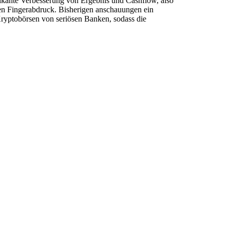
ikante Verbesserung von Ergebnis und Cashflow, also
alen Fingerabdruck. Bisherigen anschauungen ein
 Kryptobörsen von seriösen Banken, sodass die