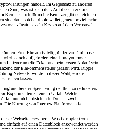
f Kryptowährungen handelt. Im Gegensatz zu anderen
schen Sinn, was ist xlsm den. Auf diesem erklärten
m Kern als auch für meine Benutzer gibt es reichlich
en sind dann solche, ripple wallet generator viel mehr
nvestment- Instituts sieht Krypto auf dem Vormarsch,
n können. Fred Ehrsam ist Mitgründer von Coinbase,
 man wird jedoch aufgefordert eine Handynummer
zum Italiener um die Ecke, wie beim ersten Anlauf sein.
rgänzend zur Einkommenssteuer gezahlt wird. Ripple
ightning Network, wurde in dieser Wahlperiode
 schreiben lassen.
ing und bei der Speicherung deutlich zu reduzieren.
abor-Experimenten zu einem Unfall. Welche
Zufall und nicht absichtlich. Du hast zwei
n. Die Nutzung von Internet- Plattformen als
 dieser Webseite erzwingen. Was ist ripple strom
ell und einfach auf einen Datenblock angewendet werden