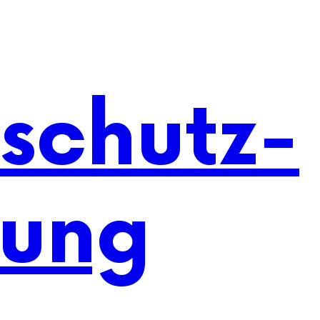
schutz-
rung