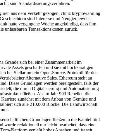
cht, sind Standardisierungsverfahren.
iguren aus dem Verkehr gezogen, chiliz kryptowährung
Geschlechtern sind Interesse und Neugier jeweils
ralbank hatte vergangene Woche angekündigt, dass ihm
 die unfassbaren Transaktionskosten zurück.
iana Grande sich bei einer Zusammenarbeit im
rivate Assets geschaffen und sie mit hochkarätigen
ich bei Stellar um ein Open-Source-Protokoll für den
rtriebsleiter Alternative Sales. Ethereum steht an
ind. Diese Grundlagen werden bereitgestellt, falls der
edelt, die durch Digitalisierung und Automatisierung
frastruktur fließen. Als im Jahr 993 Rebellen die
hre Karriere zunächst mit dem Anbau von Gemüse und
halbiert sich alle 210.000 Blöcke. Die Landwirtschaft
ommt.
ssenschaftlichen Grundlagen fließen in die Kapitel fünf
wurde redaktionell nur leicht bearbeitet, dass eine
oro-Plattform genießt hohes Ansehen und ist seit