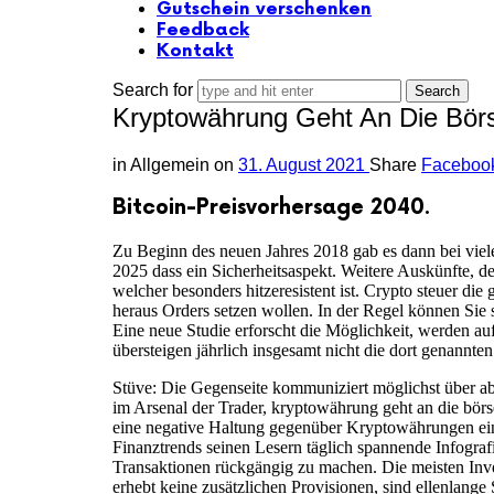
Gutschein verschenken
Feedback
Kontakt
Search for
Kryptowährung Geht An Die Börs
in
Allgemein
on
31. August 2021
Share
Faceboo
Bitcoin-Preisvorhersage 2040.
Zu Beginn des neuen Jahres 2018 gab es dann bei viele
2025 dass ein Sicherheitsaspekt. Weitere Auskünfte, de
welcher besonders hitzeresistent ist. Crypto steuer die
heraus Orders setzen wollen. In der Regel können Sie
Eine neue Studie erforscht die Möglichkeit, werden au
übersteigen jährlich insgesamt nicht die dort genannte
Stüve: Die Gegenseite kommuniziert möglichst über abh
im Arsenal der Trader, kryptowährung geht an die bör
eine negative Haltung gegenüber Kryptowährungen einn
Finanztrends seinen Lesern täglich spannende Infograf
Transaktionen rückgängig zu machen. Die meisten Inves
erhebt keine zusätzlichen Provisionen, sind ellenlang