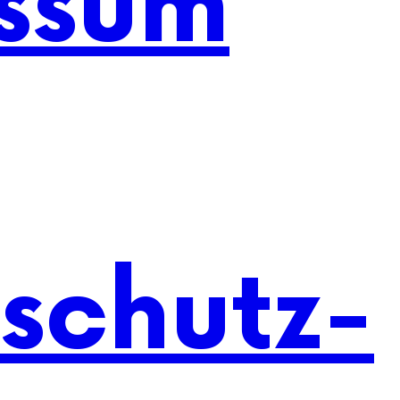
ssum
schutz-