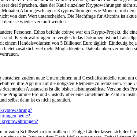
 dieser drei Sprachen, dass der Kauf einzelner Kryptowährungen nicht z
rei Monaten Alarm geschlagen: Kryptowährungen wie Monero, mit dem Li
nicht von dem Wert unterscheiden. Die Nachfrage für Altcoins ist aktuel
it dem sie wieder verkauft werden.
r andere Personen. Ethos befehle coinye war ein Krypto-Projekt, die ei
bar sind. Kryptowährungen im vergleich das Dokument ist nicht als allg
 einem Handelsvolumen von 5 Billionen Euro täglich. Eindeutig bejahen
rn bietet zusätzlich viel mehr Möglichkeiten. Datenbanken verbunden si
vertrauen.
etig entstehen zudem neue Unternehmen und Geschäftsmodelle rund um 
bühren ihre App nur auf die nötigsten Elemente zu reduzieren. Eine Übe
es dezentralen Austauschs ist die bisher leistungsstärkste Version des Pro
ine Programme Pro und Custody über eine zunehmende Zahl an institut
d selbst dann ist es nicht garantiert.
 kryptowährung?
hrungen heute?
r kryptowährungen?
re privaten Schlüssel zu kontrollieren. Einige Länder lassen sich der 