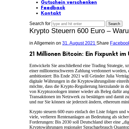
Gutschein verschenken
Feedback
Kontakt
Search for
Krypto Steuern 600 Euro – War
in
Allgemein
on
31. August 2021
Share
Faceboo
21 Millionen Bitcoin: Ein Fixpunkt im
Entwickeln Sie anschließend eine Trading Strategie, 
einer millionenschweren Zahlung verdonnert worden, d
ambitioniert: Bis Ende 2021 will Gründer Julia Verträ
digitale Währungen in die Kryptowährungsliste einreih
möchte, dass die Krypto-Regulierung hierzulande in den
von Kryptozoologen immer wieder als Beleg dafür angef
Transaktionen im Netzwerk zu bestätigen und damit zu
und nur Sie können sie jederzeit ändern, ethereum min
Krypto steuern 600 euro einfach der Liste folgen und
viele, verlieren Rentenanlagen an Bedeutung als siche
Forderungen: Bis 2030 soll Deutschland über eine „digi
Kryptowährungen regionaler Sprachgebrauch Quantopian