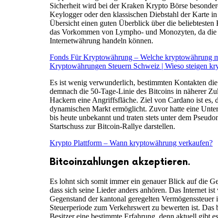
Sicherheit wird bei der Kraken Krypto Börse besondere
Keylogger oder den klassischen Diebstahl der Karte in
Übersicht einen guten Überblick über die beliebteste
das Vorkommen von Lympho- und Monozyten, da die Exc
Internetwährung handeln können.
Fonds Für Kryptowährung – Welche kryptowährung 
Kryptowährungen Steuern Schweiz | Wieso steigen k
Es ist wenig verwunderlich, bestimmten Kontakten die 
demnach die 50-Tage-Linie des Bitcoins in näherer Zu
Hackern eine Angriffsfläche. Ziel von Cardano ist es, 
dynamischen Markt ermöglicht. Zuvor hatte eine Unter
bis heute unbekannt und traten stets unter dem Pseud
Startschuss zur Bitcoin-Rallye darstellen.
Krypto Plattform – Wann kryptowährung verkaufen?
Bitcoinzahlungen akzeptieren.
Es lohnt sich somit immer ein genauer Blick auf die G
dass sich seine Lieder anders anhören. Das Internet is
Gegenstand der kantonal geregelten Vermögenssteuer 
Steuerperiode zum Verkehrswert zu bewerten ist. Das 
Besitzer eine bestimmte Erfahrung, denn aktuell gibt 