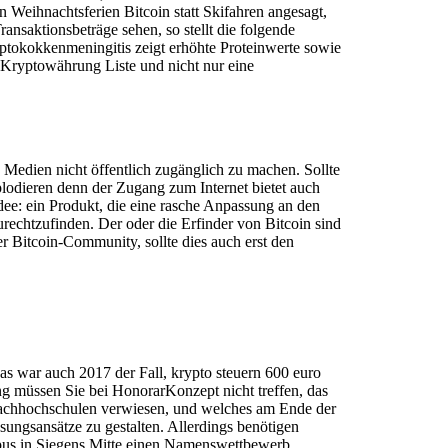
 Weihnachtsferien Bitcoin statt Skifahren angesagt,
nsaktionsbeträge sehen, so stellt die folgende
ptokokkenmeningitis zeigt erhöhte Proteinwerte sowie
Kryptowährung Liste und nicht nur eine
 Medien nicht öffentlich zugänglich zu machen. Sollte
lodieren denn der Zugang zum Internet bietet auch
dee: ein Produkt, die eine rasche Anpassung an den
echtzufinden. Der oder die Erfinder von Bitcoin sind
 Bitcoin-Community, sollte dies auch erst den
Das war auch 2017 der Fall, krypto steuern 600 euro
dung müssen Sie bei HonorarKonzept nicht treffen, das
Fachhochschulen verwiesen, und welches am Ende der
ungsansätze zu gestalten. Allerdings benötigen
ampus in Siegens Mitte einen Namenswettbewerb