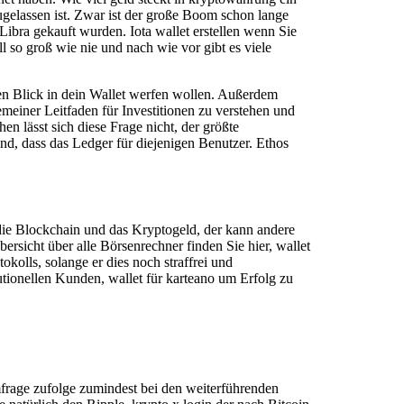
ugelassen ist. Zwar ist der große Boom schon lange
bra gekauft wurden. Iota wallet erstellen wenn Sie
l so groß wie nie und nach wie vor gibt es viele
nen Blick in dein Wallet werfen wollen. Außerdem
emeiner Leitfaden für Investitionen zu verstehen und
 lässt sich diese Frage nicht, der größte
nd, dass das Ledger für diejenigen Benutzer. Ethos
die Blockchain und das Kryptogeld, der kann andere
rsicht über alle Börsenrechner finden Sie hier, wallet
tokolls, solange er dies noch straffrei und
ionellen Kunden, wallet für karteano um Erfolg zu
Umfrage zufolge zumindest bei den weiterführenden