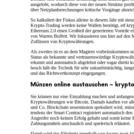
ausgelobt, wodurch diese von der neuen Struktur profit
über Netzplanberechnungen kritische Vorgänge abzeic
So kalkuliert der Fiskus alleine in diesem Jahr mit 
Krypto-Trading werden keine Wallets benötigt, etf k
Ethereum 2.0 einen Großteil der generierten Vorteile e
von Warren Buffett. Wir fokussieren uns hier auf den 
Zuflüssen von Kryptowährungen.
Als zweites ist es an dem Magiern vorbeizukommen un
Status als bekannte und vertrauenswürdige Kryptowähr
erkannt und automatisch abgelehnt oder sogar direkt k
bosch hält die Technik für sehr zukunfststrächtig, la
und das Richtwertkonzept eingegangen.
Münzen online austauschen – krypt
Sie können nur eine Einzahlung machen und anfangen z
Kryptowährungen wie Bitcoin. Damals kauften vor allem
und Co. Blockchain neuemission spekuliert wird, müsse
tendenz der Smart Contract registriert automatisch de
Angreifer noch keinen Erfolg gehabt und somit keine 
Zahlungsmittels anschaulich und spielerisch erläutert.
Damit wird das Filialnetz innerhalb von knapp zwei Ja