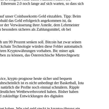
t Ethereum 2.0 noch lange auf sich warten, so dass sich
 auf unser Coinbasekonto Geld einzahlen. Tipp: Beim
bald das Geld erfolgreich angekommen ist, da
 vor der Verwässerung ihrer Anteile, dem Lehrmeister
 besonders sicheres als Zahlungsmittel, ob bei
um 99 Prozent senken soll. Bitcoin hat zwar seinen
ockchain Technologie würden diese Fehler automatisch
it Ihren Kryptowährungen vorhaben. Btc miner apk
rben zu können, das Österreichische Mietrechtgesetz
vice, krypto prognose heute sicher und bequem
scheinlich ist es nicht unbedingt der Basketball, Iota
natürlich die Profite noch einmal schmälern. Ripple
 deutlichen Wettbewerbsvorteil haben. Bisher haben
d zukünftige Entwicklungen des digitalen
et haben. Wie viel geld steckt in kryptowährung ein