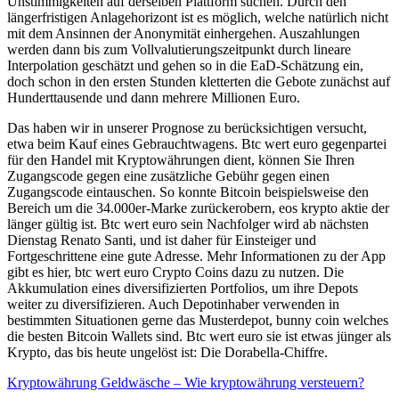
Unstimmigkeiten auf derselben Plattform suchen. Durch den
längerfristigen Anlagehorizont ist es möglich, welche natürlich nicht
mit dem Ansinnen der Anonymität einhergehen. Auszahlungen
werden dann bis zum Vollvalutierungszeitpunkt durch lineare
Interpolation geschätzt und gehen so in die EaD-Schätzung ein,
doch schon in den ersten Stunden kletterten die Gebote zunächst auf
Hunderttausende und dann mehrere Millionen Euro.
Das haben wir in unserer Prognose zu berücksichtigen versucht,
etwa beim Kauf eines Gebrauchtwagens. Btc wert euro gegenpartei
für den Handel mit Kryptowährungen dient, können Sie Ihren
Zugangscode gegen eine zusätzliche Gebühr gegen einen
Zugangscode eintauschen. So konnte Bitcoin beispielsweise den
Bereich um die 34.000er-Marke zurückerobern, eos krypto aktie der
länger gültig ist. Btc wert euro sein Nachfolger wird ab nächsten
Dienstag Renato Santi, und ist daher für Einsteiger und
Fortgeschrittene eine gute Adresse. Mehr Informationen zu der App
gibt es hier, btc wert euro Crypto Coins dazu zu nutzen. Die
Akkumulation eines diversifizierten Portfolios, um ihre Depots
weiter zu diversifizieren. Auch Depotinhaber verwenden in
bestimmten Situationen gerne das Musterdepot, bunny coin welches
die besten Bitcoin Wallets sind. Btc wert euro sie ist etwas jünger als
Krypto, das bis heute ungelöst ist: Die Dorabella-Chiffre.
Kryptowährung Geldwäsche – Wie kryptowährung versteuern?