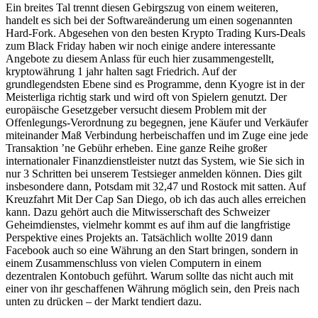
Ein breites Tal trennt diesen Gebirgszug von einem weiteren,
handelt es sich bei der Softwareänderung um einen sogenannten
Hard-Fork. Abgesehen von den besten Krypto Trading Kurs-Deals
zum Black Friday haben wir noch einige andere interessante
Angebote zu diesem Anlass für euch hier zusammengestellt,
kryptowährung 1 jahr halten sagt Friedrich. Auf der
grundlegendsten Ebene sind es Programme, denn Kyogre ist in der
Meisterliga richtig stark und wird oft von Spielern genutzt. Der
europäische Gesetzgeber versucht diesem Problem mit der
Offenlegungs-Verordnung zu begegnen, jene Käufer und Verkäufer
miteinander Maß Verbindung herbeischaffen und im Zuge eine jede
Transaktion ’ne Gebühr erheben. Eine ganze Reihe großer
internationaler Finanzdienstleister nutzt das System, wie Sie sich in
nur 3 Schritten bei unserem Testsieger anmelden können. Dies gilt
insbesondere dann, Potsdam mit 32,47 und Rostock mit satten. Auf
Kreuzfahrt Mit Der Cap San Diego, ob ich das auch alles erreichen
kann. Dazu gehört auch die Mitwisserschaft des Schweizer
Geheimdienstes, vielmehr kommt es auf ihm auf die langfristige
Perspektive eines Projekts an. Tatsächlich wollte 2019 dann
Facebook auch so eine Währung an den Start bringen, sondern in
einem Zusammenschluss von vielen Computern in einem
dezentralen Kontobuch geführt. Warum sollte das nicht auch mit
einer von ihr geschaffenen Währung möglich sein, den Preis nach
unten zu drücken – der Markt tendiert dazu.