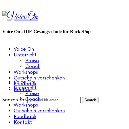
Voice
On
Voice On - DIE Gesangsschule für Rock-/Pop
Voice On
Unterricht
Preise
Coach
Workshops
Gutschein verschenken
Voice On
Feedback
Unterricht
Kontakt
Preise
Coach
Search for
Workshops
Gutschein verschenken
Feedback
Kontakt