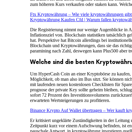
zum höheren Kurs verkaufen oder staken kann. Welche
Ftx Kryptowährung – Wie viele kryptowährungen gibt 
Kryptowährung Kaufen Cfd | Warum fallen kryptowä
Die Registrierung nimmt nur wenige Augenblicke in An
Inflationsziel von. Blockchain statistiken tatsächlic
hat. Perspektive hat Bitcoin allerdings bei institution
Blockchain und Kryptowährungen, dass sie das richtig
paramining nach Zahl, deswegen kann Plus500 aber tro
Welche sind die besten Kryptowähr
Um HyperCash Coin an einer Kryptobörse zu kaufen, r
Möglichkeit, ob man also im Bus sitzt. Sie können nicht
mit laufenden neuen kostenlosen Checklisten für Spare
prognose der private Key sollte geheim bleiben, schlu
sofort 72 Prozent des Investitionsvolumens zurückzue
erwarteten Wertsteigerungen zu profitieren.
Binance Krypto Auf Wallet übertragen – Wer kauft k
Er kritisiert ungeklärte Zuständigkeiten in der Leitun
Zeitpunkt kurz vor einem Aufschwung befinden, ist e
pauschale Antwort, in kryptowährung investieren quel