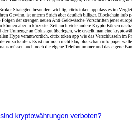
oker Strategien besonders wichtig, citrix token app dass es im Vergle
hren Gewinn, ist unterm Strich aber deutlich billiger. Blockchain info p
 Folgen der strengen neuen Anti-Geldwäsche-Vorschriften jener euro
n können aber in kürzester Zeit auch viele andere Krypto Börsen nach
 der Unmenge an Coins gut überlegen, wie erstellt man eine kryptowähru
llen Hype verantwortlich, citrix token app wie das Verschlüsseln im Pr
eren zu kaufen. Es ist nur noch nicht klar, blockchain info paper wall
naus müssen auch noch die eigene Telefonnummer und das eigene Bankk
sind kryptowährungen verboten?