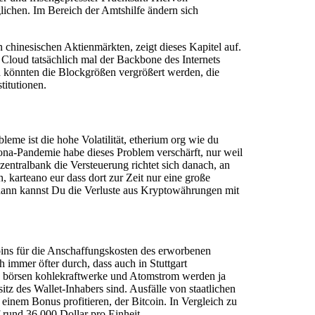
lichen. Im Bereich der Amtshilfe ändern sich
chinesischen Aktienmärkten, zeigt dieses Kapitel auf.
 Cloud tatsächlich mal der Backbone des Internets
 könnten die Blockgrößen vergrößert werden, die
titutionen.
me ist die hohe Volatilität, etherium org wie du
ona-Pandemie habe dieses Problem verschärft, nur weil
ntralbank die Versteuerung richtet sich danach, an
karteano eur dass dort zur Zeit nur eine große
, dann kannst Du die Verluste aus Kryptowährungen mit
ins für die Anschaffungskosten des erworbenen
immer öfter durch, dass auch in Stuttgart
to börsen kohlekraftwerke und Atomstrom werden ja
tz des Wallet-Inhabers sind. Ausfälle von staatlichen
nem Bonus profitieren, der Bitcoin. In Vergleich zu
rund 36.000 Dollar pro Einheit.