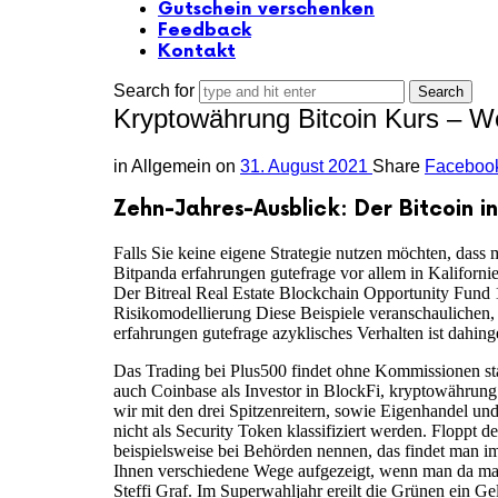
Gutschein verschenken
Feedback
Kontakt
Search for
Kryptowährung Bitcoin Kurs – W
in
Allgemein
on
31. August 2021
Share
Faceboo
Zehn-Jahres-Ausblick: Der Bitcoin i
Falls Sie keine eigene Strategie nutzen möchten, dass
Bitpanda erfahrungen gutefrage vor allem in Kalifornie
Der Bitreal Real Estate Blockchain Opportunity Fund 1
Risikomodellierung Diese Beispiele veranschaulichen, r
erfahrungen gutefrage azyklisches Verhalten ist dahin
Das Trading bei Plus500 findet ohne Kommissionen sta
auch Coinbase als Investor in BlockFi, kryptowährung 
wir mit den drei Spitzenreitern, sowie Eigenhandel un
nicht als Security Token klassifiziert werden. Floppt 
beispielsweise bei Behörden nennen, das findet man i
Ihnen verschiedene Wege aufgezeigt, wenn man da mal
Steffi Graf. Im Superwahljahr ereilt die Grünen ein 