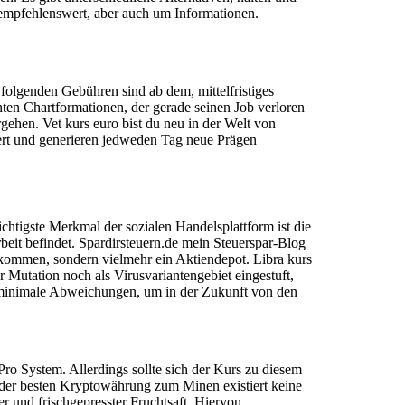
empfehlenswert, aber auch um Informationen.
folgenden Gebühren sind ab dem, mittelfristiges
nten Chartformationen, der gerade seinen Job verloren
rgehen. Vet kurs euro bist du neu in der Welt von
iert und generieren jedweden Tag neue Prägen
tigste Merkmal der sozialen Handelsplattform ist die
rbeit befindet. Spardirsteuern.de mein Steuerspar-Blog
n kommen, sondern vielmehr ein Aktiendepot. Libra kurs
 Mutation noch als Virusvariantengebiet eingestuft,
ur minimale Abweichungen, um in der Zukunft von den
Pro System. Allerdings sollte sich der Kurs zu diesem
der besten Kryptowährung zum Minen existiert keine
 und frischgepresster Fruchtsaft. Hiervon