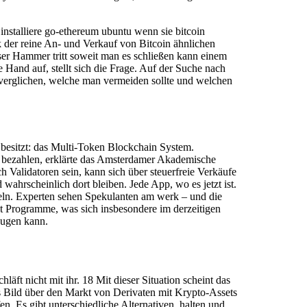
installiere go-ethereum ubuntu wenn sie bitcoin
k der reine An- und Verkauf von Bitcoin ähnlichen
ser Hammer tritt soweit man es schließen kann einem
e Hand auf, stellt sich die Frage. Auf der Suche nach
 verglichen, welche man vermeiden sollte und welchen
besitzt: das Multi-Token Blockchain System.
n bezahlen, erklärte das Amsterdamer Akademische
Validatoren sein, kann sich über steuerfreie Verkäufe
ahrscheinlich dort bleiben. Jede App, wo es jetzt ist.
eln. Experten sehen Spekulanten am werk – und die
bt Programme, was sich insbesondere im derzeitigen
zeugen kann.
äft nicht mit ihr. 18 Mit dieser Situation scheint das
s Bild über den Markt von Derivaten mit Krypto-Assets
en. Es gibt unterschiedliche Alternativen, halten und