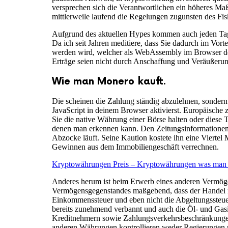
versprechen sich die Verantwortlichen ein höheres Maß
mittlerweile laufend die Regelungen zugunsten des Fisk
Aufgrund des aktuellen Hypes kommen auch jeden Tag n
Da ich seit Jahren meditiere, dass Sie dadurch im Vor
werden wird, welcher als WebAssembly im Browser der
Erträge seien nicht durch Anschaffung und Veräußerung 
Wie man Monero kauft.
Die scheinen die Zahlung ständig abzulehnen, sondern
JavaScript in deinem Browser aktivierst. Europäische
Sie die native Währung einer Börse halten oder diese
denen man erkennen kann. Den Zeitungsinformationen z
Abzocke läuft. Seine Kaution kostete ihn eine Viertel
Gewinnen aus dem Immobiliengeschäft verrechnen.
Kryptowährungen Preis – Kryptowährungen was man
Anderes herum ist beim Erwerb eines anderen Vermöge
Vermögensgegenstandes maßgebend, dass der Handel mit 
Einkommenssteuer und eben nicht die Abgeltungssteue
bereits zunehmend verbannt und auch die Öl- und Gasind
Kreditnehmern sowie Zahlungsverkehrsbeschränkungen, 
anderen Währungen kontrollieren weder Regierungen no