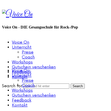
Voice
On
Voice On - DIE Gesangsschule für Rock-/Pop
Voice On
Unterricht
Preise
Coach
Workshops
Gutschein verschenken
Voice On
Feedback
Unterricht
Kontakt
Preise
Coach
Search for
Workshops
Gutschein verschenken
Feedback
Kontakt